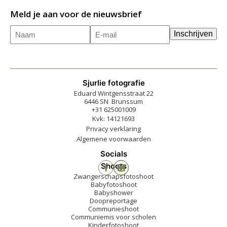
Meld je aan voor de nieuwsbrief
Naam
E-
(Vereist)
Inschrijven
mailadres
(Vereist)
Sjurlie fotografie
Eduard Wintgensstraat 22
6446 SN Brunssum
+31 625001009
Kvk: 14121693
Privacy verklaring
Algemene voorwaarden
Socials
Shoots
Zwangerschapsfotoshoot
Babyfotoshoot
Babyshower
Doopreportage
Communieshoot
Communiemis voor scholen
Kinderfotoshoot