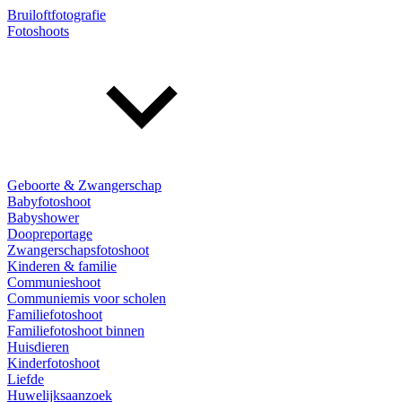
Bruiloftfotografie
Fotoshoots
Geboorte & Zwangerschap
Babyfotoshoot
Babyshower
Doopreportage
Zwangerschapsfotoshoot
Kinderen & familie
Communieshoot
Communiemis voor scholen
Familiefotoshoot
Familiefotoshoot binnen
Huisdieren
Kinderfotoshoot
Liefde
Huwelijksaanzoek