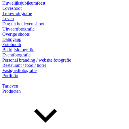
Huwelijksjubileumfeest
Loveshoot
Trouwfotografie
Leven
Dag uit het leven shoot
Uitvaartfotografie
Overige shoots
Datingapp
Fotobooth
Bedrijfsfotografie
Eventfotografie
Personal branding / website fotografie
Restaurant / food / hotel
Vastgoedfotografie
Portfolio
Tarieven
Producten