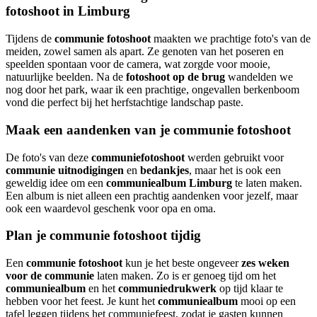
fotoshoot in Limburg
Tijdens de
communie fotoshoot
maakten we prachtige foto's van de
meiden, zowel samen als apart. Ze genoten van het poseren en
speelden spontaan voor de camera, wat zorgde voor mooie,
natuurlijke beelden. Na de
fotoshoot op de brug
wandelden we
nog door het park, waar ik een prachtige, ongevallen berkenboom
vond die perfect bij het herfstachtige landschap paste.
Maak een aandenken van je communie fotoshoot
De foto's van deze
communiefotoshoot
werden gebruikt voor
communie uitnodigingen
en
bedankjes
, maar het is ook een
geweldig idee om een
communiealbum Limburg
te laten maken.
Een album is niet alleen een prachtig aandenken voor jezelf, maar
ook een waardevol geschenk voor opa en oma.
Plan je communie fotoshoot tijdig
Een
communie fotoshoot
kun je het beste ongeveer
zes weken
voor de communie
laten maken. Zo is er genoeg tijd om het
communiealbum
en het
communiedrukwerk
op tijd klaar te
hebben voor het feest. Je kunt het
communiealbum
mooi op een
tafel leggen tijdens het communiefeest, zodat je gasten kunnen