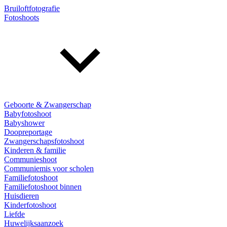
Bruiloftfotografie
Fotoshoots
Geboorte & Zwangerschap
Babyfotoshoot
Babyshower
Doopreportage
Zwangerschapsfotoshoot
Kinderen & familie
Communieshoot
Communiemis voor scholen
Familiefotoshoot
Familiefotoshoot binnen
Huisdieren
Kinderfotoshoot
Liefde
Huwelijksaanzoek