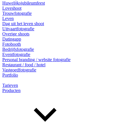
Huwelijksjubileumfeest
Loveshoot
Trouwfotografie
Leven
Dag uit het leven shoot
Uitvaartfotografie
Overige shoots
Datingapp
Fotobooth
Bedrijfsfotografie
Eventfotografie
Personal branding / website fotografie
Restaurant / food / hotel
Vastgoedfotografie
Portfolio
Tarieven
Producten