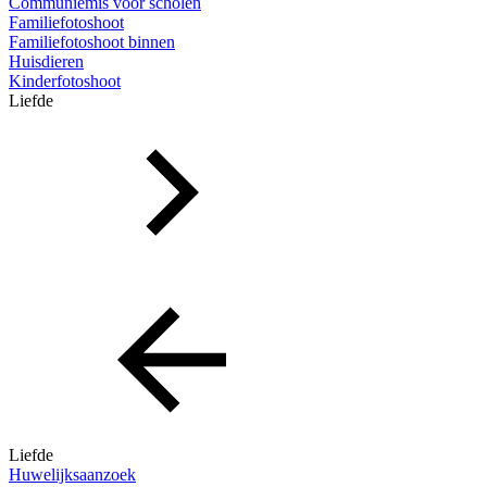
Communiemis voor scholen
Familiefotoshoot
Familiefotoshoot binnen
Huisdieren
Kinderfotoshoot
Liefde
Liefde
Huwelijksaanzoek