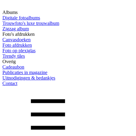
Albums
Digitale fotoalbums
Trouwfoto's luxe trouwalbum
Zigzag album
Foto's afdrukken
Canvasdoeken
Foto afdrukken
Foto op plexiglas
Trendy tiles
Overig
Cadeaubon
Publicaties in magazine
Uitnodigingen & bedankjes
Contact