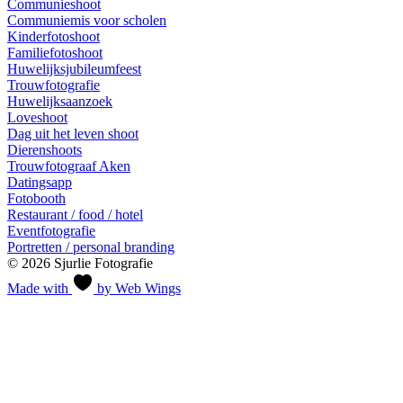
Communieshoot
Communiemis voor scholen
Kinderfotoshoot
Familiefotoshoot
Huwelijksjubileumfeest
Trouwfotografie
Huwelijksaanzoek
Loveshoot
Dag uit het leven shoot
Dierenshoots
Trouwfotograaf Aken
Datingsapp
Fotobooth
Restaurant / food / hotel
Eventfotografie
Portretten / personal branding
© 2026 Sjurlie Fotografie
Made with
by Web Wings