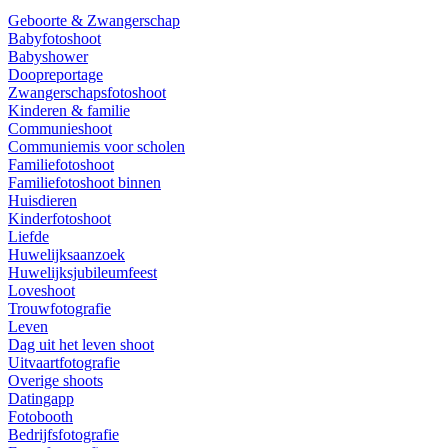
Geboorte & Zwangerschap
Babyfotoshoot
Babyshower
Doopreportage
Zwangerschapsfotoshoot
Kinderen & familie
Communieshoot
Communiemis voor scholen
Familiefotoshoot
Familiefotoshoot binnen
Huisdieren
Kinderfotoshoot
Liefde
Huwelijksaanzoek
Huwelijksjubileumfeest
Loveshoot
Trouwfotografie
Leven
Dag uit het leven shoot
Uitvaartfotografie
Overige shoots
Datingapp
Fotobooth
Bedrijfsfotografie