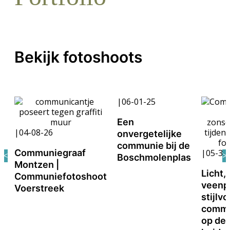
Bekijk fotoshoots
|
06-01-25
Een
|
04-08-26
onvergetelijke
communie bij de
Communiegraaf
|
05-30
Boschmolenplas
Montzen |
Licht, 
Communiefotoshoot
veenpl
Voerstreek
stijlvo
commu
op de