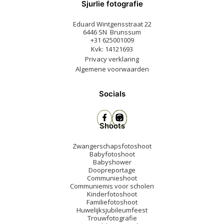
Sjurlie fotografie
Eduard Wintgensstraat 22
6446 SN Brunssum
+31 625001009
Kvk: 14121693
Privacy verklaring
Algemene voorwaarden
Socials
Shoots
Zwangerschapsfotoshoot
Babyfotoshoot
Babyshower
Doopreportage
Communieshoot
Communiemis voor scholen
Kinderfotoshoot
Familiefotoshoot
Huwelijksjubileumfeest
Trouwfotografie