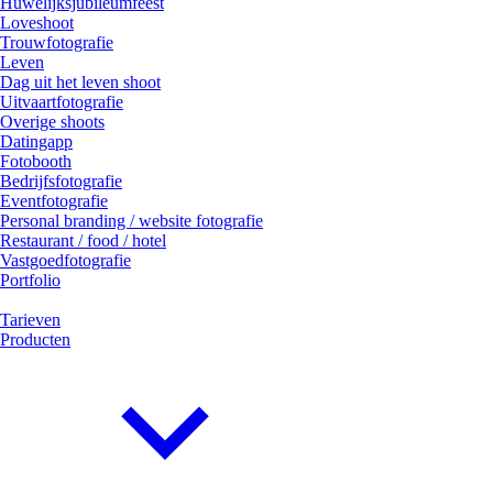
Huwelijksjubileumfeest
Loveshoot
Trouwfotografie
Leven
Dag uit het leven shoot
Uitvaartfotografie
Overige shoots
Datingapp
Fotobooth
Bedrijfsfotografie
Eventfotografie
Personal branding / website fotografie
Restaurant / food / hotel
Vastgoedfotografie
Portfolio
Tarieven
Producten