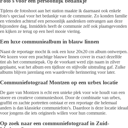
Foto's voor een persoonlijk bedankje
Tijdens de fotoshoot aan het station maakte ik daarnaast ook enkele
foto's speciaal voor het bedankje van de communie. Zo konden familie
en vrienden achteraf een persoonlijk aandenken ontvangen aan deze
bijzondere dag. Inmiddels heeft de communie zelf ook plaatsgevonden
en kijken ze terug op een heel mooie viering.
Een luxe communiealbum in blauw linnen
Naast de reportage mocht ik ook een luxe 20x20 cm album ontwerpen.
We kozen voor een prachtige blauwe linnen cover in exact dezelfde
tint als het communiepak. Op de voorkant werd zijn naam in zilver
geplaatst, wat het album een tijdloze en stijlvolle uitstraling gaf. Zulke
albums blijven jarenlang een waardevolle herinnering voor later.
Communiefotograaf Montzen op een urbex locatie
De gare van Montzen is echt een unieke plek voor wie houdt van een
stoere en creatieve communieshoot. Door de combinatie van urbex,
graffiti en zachte portretten ontstaat er een reportage die helemaal
anders is dan klassieke communiefoto's. Daardoor is deze locatie ideaal
voor jongens die iets origineels willen voor hun communie.
Op zoek naar een communiefotograaf in Zuid-