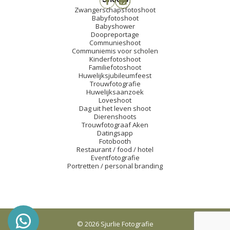
Zwangerschapsfotoshoot
Babyfotoshoot
Babyshower
Doopreportage
Communieshoot
Communiemis voor scholen
Kinderfotoshoot
Familiefotoshoot
Huwelijksjubileumfeest
Trouwfotografie
Huwelijksaanzoek
Loveshoot
Dag uit het leven shoot
Dierenshoots
Trouwfotograaf Aken
Datingsapp
Fotobooth
Restaurant / food / hotel
Eventfotografie
Portretten / personal branding
© 2026 Sjurlie Fotografie