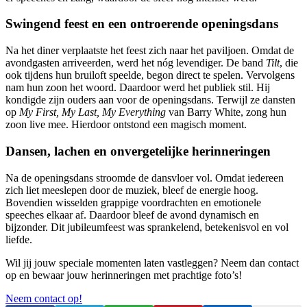
Swingend feest en een ontroerende openingsdans
Na het diner verplaatste het feest zich naar het paviljoen. Omdat de
avondgasten arriveerden, werd het nóg levendiger. De band
Tilt
, die
ook tijdens hun bruiloft speelde, begon direct te spelen. Vervolgens
nam hun zoon het woord. Daardoor werd het publiek stil. Hij
kondigde zijn ouders aan voor de openingsdans. Terwijl ze dansten
op
My First, My Last, My Everything
van Barry White, zong hun
zoon live mee. Hierdoor ontstond een magisch moment.
Dansen, lachen en onvergetelijke herinneringen
Na de openingsdans stroomde de dansvloer vol. Omdat iedereen
zich liet meeslepen door de muziek, bleef de energie hoog.
Bovendien wisselden grappige voordrachten en emotionele
speeches elkaar af. Daardoor bleef de avond dynamisch en
bijzonder. Dit jubileumfeest was sprankelend, betekenisvol en vol
liefde.
Wil jij jouw speciale momenten laten vastleggen? Neem dan contact
op en bewaar jouw herinneringen met prachtige foto’s!
Neem contact op!