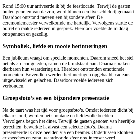
Rond 15:00 uur arriveerde ik bij de feestlocatie. Terwijl de gasten
buiten genoten van de zon, werd binnen een live schilderij gemaakt.
Daardoor ontstond meteen een bijzondere sfeer. De
ceremoniemeester verwelkomde me hartelijk. Vervolgens startte de
borrel en raakte iedereen in gesprek. Hierdoor voelde de middag
ontspannen en gezellig.
Symboliek, liefde en mooie herinneringen
Een jubileum vraagt om speciale momenten. Daarom sneed het stel,
net als 25 jaar geleden, samen de bruidstaart aan. Daarna spraken
dierbaren hun waardering uit. Hierdoor ontstonden emotionele
momenten. Bovendien werden herinneringen opgehaald, cadeaus
uitgewisseld en gelachen. Daardoor voelde iedereen zich
verbonden.
Groepsfoto’s en een bijzondere presentatie
Na de taart was het tijd voor groepsfoto’s. Omdat iedereen dicht bij
elkaar stond, werden het spontane en liefdevolle beelden.
Vervolgens begon het diner. Terwijl de gasten genoten van heerlijke
gerechten, bewerkte ik alvast een selectie foto’s. Daarna
presenteerde ik deze beelden via een beamer. Ondertussen klonken
er speeches en zang, waardoor de sfeer nog intenser werd.