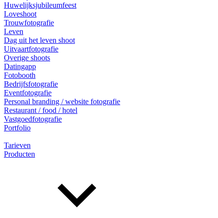
Huwelijksjubileumfeest
Loveshoot
Trouwfotografie
Leven
Dag uit het leven shoot
Uitvaartfotografie
Overige shoots
Datingapp
Fotobooth
Bedrijfsfotografie
Eventfotografie
Personal branding / website fotografie
Restaurant / food / hotel
Vastgoedfotografie
Portfolio
Tarieven
Producten