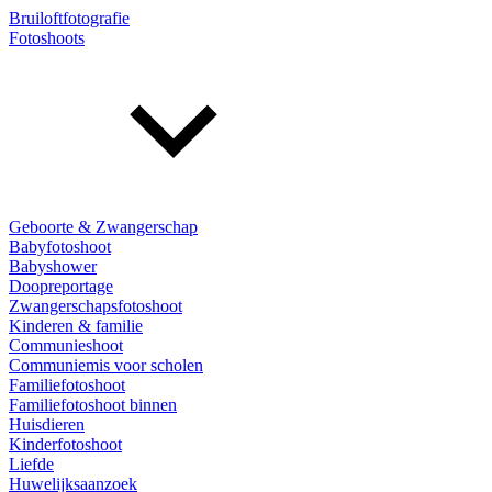
Bruiloftfotografie
Fotoshoots
Geboorte & Zwangerschap
Babyfotoshoot
Babyshower
Doopreportage
Zwangerschapsfotoshoot
Kinderen & familie
Communieshoot
Communiemis voor scholen
Familiefotoshoot
Familiefotoshoot binnen
Huisdieren
Kinderfotoshoot
Liefde
Huwelijksaanzoek