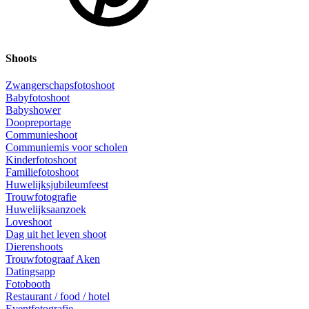
Shoots
Zwangerschapsfotoshoot
Babyfotoshoot
Babyshower
Doopreportage
Communieshoot
Communiemis voor scholen
Kinderfotoshoot
Familiefotoshoot
Huwelijksjubileumfeest
Trouwfotografie
Huwelijksaanzoek
Loveshoot
Dag uit het leven shoot
Dierenshoots
Trouwfotograaf Aken
Datingsapp
Fotobooth
Restaurant / food / hotel
Eventfotografie