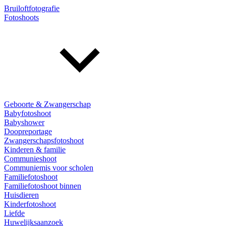
Bruiloftfotografie
Fotoshoots
Geboorte & Zwangerschap
Babyfotoshoot
Babyshower
Doopreportage
Zwangerschapsfotoshoot
Kinderen & familie
Communieshoot
Communiemis voor scholen
Familiefotoshoot
Familiefotoshoot binnen
Huisdieren
Kinderfotoshoot
Liefde
Huwelijksaanzoek