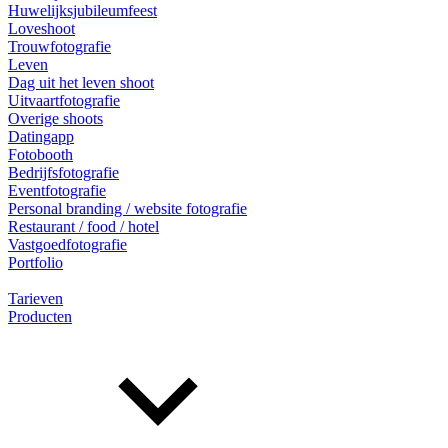
Huwelijksjubileumfeest
Loveshoot
Trouwfotografie
Leven
Dag uit het leven shoot
Uitvaartfotografie
Overige shoots
Datingapp
Fotobooth
Bedrijfsfotografie
Eventfotografie
Personal branding / website fotografie
Restaurant / food / hotel
Vastgoedfotografie
Portfolio
Tarieven
Producten