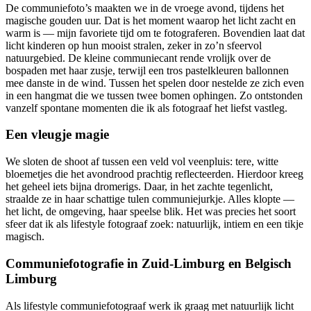
De communiefoto’s maakten we in de vroege avond, tijdens het
magische gouden uur. Dat is het moment waarop het licht zacht en
warm is — mijn favoriete tijd om te fotograferen. Bovendien laat dat
licht kinderen op hun mooist stralen, zeker in zo’n sfeervol
natuurgebied. De kleine communiecant rende vrolijk over de
bospaden met haar zusje, terwijl een tros pastelkleuren ballonnen
mee danste in de wind. Tussen het spelen door nestelde ze zich even
in een hangmat die we tussen twee bomen ophingen. Zo ontstonden
vanzelf spontane momenten die ik als fotograaf het liefst vastleg.
Een vleugje magie
We sloten de shoot af tussen een veld vol veenpluis: tere, witte
bloemetjes die het avondrood prachtig reflecteerden. Hierdoor kreeg
het geheel iets bijna dromerigs. Daar, in het zachte tegenlicht,
straalde ze in haar schattige tulen communiejurkje. Alles klopte —
het licht, de omgeving, haar speelse blik. Het was precies het soort
sfeer dat ik als lifestyle fotograaf zoek: natuurlijk, intiem en een tikje
magisch.
Communiefotografie in Zuid-Limburg en Belgisch
Limburg
Als lifestyle communiefotograaf werk ik graag met natuurlijk licht