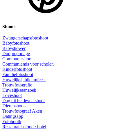
Shoots
Zwangerschapsfotoshoot
Babyfotoshoot
Babyshower
Doopreportage
Communieshoot
Communiemis voor scholen
Kinderfotoshoot
Familiefotoshoot
Huwelijksjubileumfeest
Trouwfotografie
Huwelijksaanzoek
Loveshoot
Dag uit het leven shoot
Dierenshoots
Trouwfotograaf Aken
Datingsapp
Fotobooth
Restaurant / food / hotel