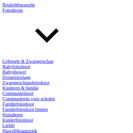
Bruiloftfotografie
Fotoshoots
Geboorte & Zwangerschap
Babyfotoshoot
Babyshower
Doopreportage
Zwangerschapsfotoshoot
Kinderen & familie
Communieshoot
Communiemis voor scholen
Familiefotoshoot
Familiefotoshoot binnen
Huisdieren
Kinderfotoshoot
Liefde
Huwelijksaanzoek