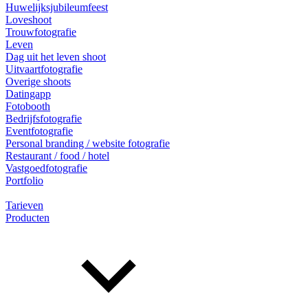
Huwelijksjubileumfeest
Loveshoot
Trouwfotografie
Leven
Dag uit het leven shoot
Uitvaartfotografie
Overige shoots
Datingapp
Fotobooth
Bedrijfsfotografie
Eventfotografie
Personal branding / website fotografie
Restaurant / food / hotel
Vastgoedfotografie
Portfolio
Tarieven
Producten