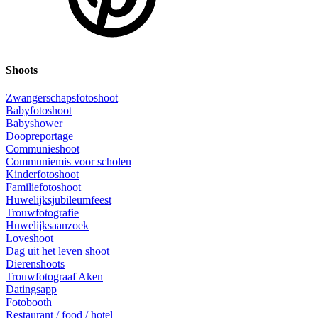
Shoots
Zwangerschapsfotoshoot
Babyfotoshoot
Babyshower
Doopreportage
Communieshoot
Communiemis voor scholen
Kinderfotoshoot
Familiefotoshoot
Huwelijksjubileumfeest
Trouwfotografie
Huwelijksaanzoek
Loveshoot
Dag uit het leven shoot
Dierenshoots
Trouwfotograaf Aken
Datingsapp
Fotobooth
Restaurant / food / hotel