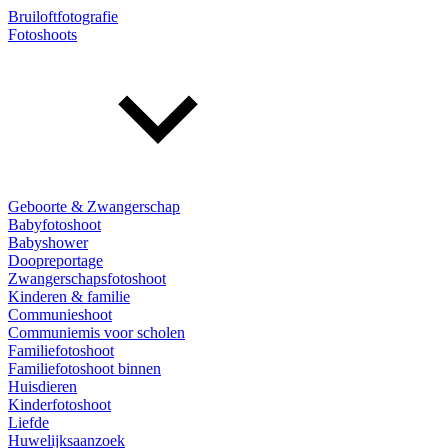
Bruiloftfotografie
Fotoshoots
Geboorte & Zwangerschap
Babyfotoshoot
Babyshower
Doopreportage
Zwangerschapsfotoshoot
Kinderen & familie
Communieshoot
Communiemis voor scholen
Familiefotoshoot
Familiefotoshoot binnen
Huisdieren
Kinderfotoshoot
Liefde
Huwelijksaanzoek