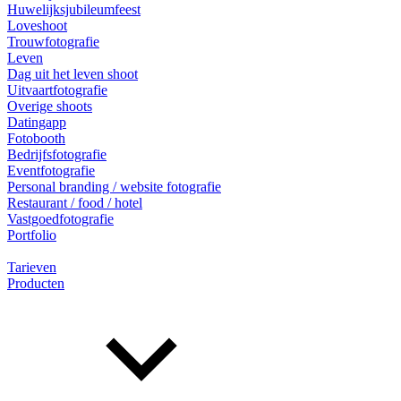
Huwelijksjubileumfeest
Loveshoot
Trouwfotografie
Leven
Dag uit het leven shoot
Uitvaartfotografie
Overige shoots
Datingapp
Fotobooth
Bedrijfsfotografie
Eventfotografie
Personal branding / website fotografie
Restaurant / food / hotel
Vastgoedfotografie
Portfolio
Tarieven
Producten