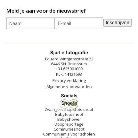
Meld je aan voor de nieuwsbrief
Naam
E-
(Vereist)
Inschrijven
mailadres
(Vereist)
Sjurlie fotografie
Eduard Wintgensstraat 22
6446 SN Brunssum
+31 625001009
Kvk: 14121693
Privacy verklaring
Algemene voorwaarden
Socials
Shoots
Zwangerschapsfotoshoot
Babyfotoshoot
Babyshower
Doopreportage
Communieshoot
Communiemis voor scholen