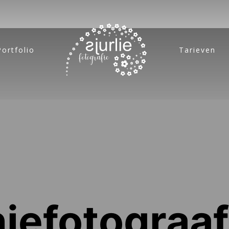
Portfolio
Tarieven
efotograaf