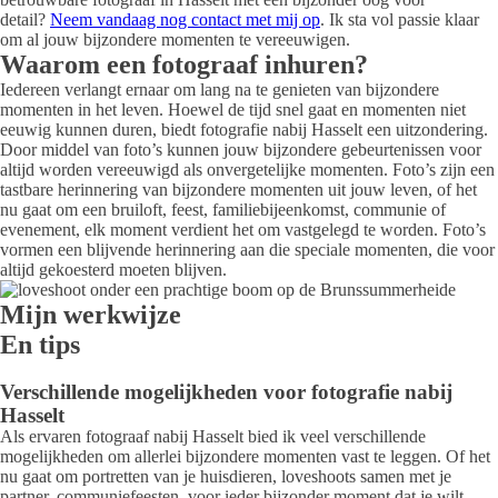
detail?
Neem vandaag nog contact met mij op
. Ik sta vol passie klaar
om al jouw bijzondere momenten te vereeuwigen.
Waarom een fotograaf inhuren?
Iedereen verlangt ernaar om lang na te genieten van bijzondere
momenten in het leven. Hoewel de tijd snel gaat en momenten niet
eeuwig kunnen duren, biedt fotografie nabij Hasselt een uitzondering.
Door middel van foto’s kunnen jouw bijzondere gebeurtenissen voor
altijd worden vereeuwigd als onvergetelijke momenten. Foto’s zijn een
tastbare herinnering van bijzondere momenten uit jouw leven, of het
nu gaat om een bruiloft, feest, familiebijeenkomst, communie of
evenement, elk moment verdient het om vastgelegd te worden. Foto’s
vormen een blijvende herinnering aan die speciale momenten, die voor
altijd gekoesterd moeten blijven.
Mijn werkwijze
En tips
Verschillende mogelijkheden voor fotografie nabij
Hasselt
Als ervaren fotograaf nabij Hasselt bied ik veel verschillende
mogelijkheden om allerlei bijzondere momenten vast te leggen. Of het
nu gaat om portretten van je huisdieren, loveshoots samen met je
partner, communiefeesten, voor ieder bijzonder moment dat je wilt