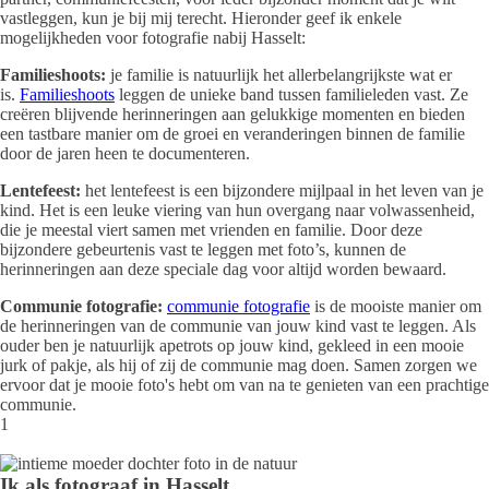
vastleggen, kun je bij mij terecht. Hieronder geef ik enkele
mogelijkheden voor fotografie nabij Hasselt:
Familieshoots:
je familie is natuurlijk het allerbelangrijkste wat er
is.
Familieshoots
leggen de unieke band tussen familieleden vast. Ze
creëren blijvende herinneringen aan gelukkige momenten en bieden
een tastbare manier om de groei en veranderingen binnen de familie
door de jaren heen te documenteren.
Lentefeest:
het lentefeest is een bijzondere mijlpaal in het leven van je
kind. Het is een leuke viering van hun overgang naar volwassenheid,
die je meestal viert samen met vrienden en familie. Door deze
bijzondere gebeurtenis vast te leggen met foto’s, kunnen de
herinneringen aan deze speciale dag voor altijd worden bewaard.
Communie fotografie:
communie fotografie
is de mooiste manier om
de herinneringen van de communie van jouw kind vast te leggen. Als
ouder ben je natuurlijk apetrots op jouw kind, gekleed in een mooie
jurk of pakje, als hij of zij de communie mag doen. Samen zorgen we
ervoor dat je mooie foto's hebt om van na te genieten van een prachtige
communie.
1
Ik als fotograaf in Hasselt