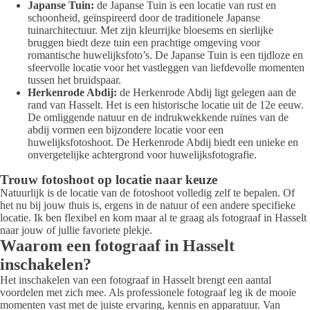
Japanse Tuin:
de Japanse Tuin is een locatie van rust en
schoonheid, geïnspireerd door de traditionele Japanse
tuinarchitectuur. Met zijn kleurrijke bloesems en sierlijke
bruggen biedt deze tuin een prachtige omgeving voor
romantische huwelijksfoto’s. De Japanse Tuin is een tijdloze en
sfeervolle locatie voor het vastleggen van liefdevolle momenten
tussen het bruidspaar.
Herkenrode Abdij:
de Herkenrode Abdij ligt gelegen aan de
rand van Hasselt. Het is een historische locatie uit de 12e eeuw.
De omliggende natuur en de indrukwekkende ruïnes van de
abdij vormen een bijzondere locatie voor een
huwelijksfotoshoot. De Herkenrode Abdij biedt een unieke en
onvergetelijke achtergrond voor huwelijksfotografie.
Trouw fotoshoot op locatie naar keuze
Natuurlijk is de locatie van de fotoshoot volledig zelf te bepalen. Of
het nu bij jouw thuis is, ergens in de natuur of een andere specifieke
locatie. Ik ben flexibel en kom maar al te graag als fotograaf in Hasselt
naar jouw of jullie favoriete plekje.
Waarom een fotograaf in Hasselt
inschakelen?
Het inschakelen van een fotograaf in Hasselt brengt een aantal
voordelen met zich mee. Als professionele fotograaf leg ik de mooie
momenten vast met de juiste ervaring, kennis en apparatuur. Van