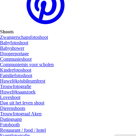
Shoots
Zwangerschapsfotoshoot
Babyfotoshoot
Babyshower
Doopreportage
Communieshoot
Communiemis voor scholen
Kinderfotoshoot
Familiefotoshoot
Huwelijksjubileumfeest
Trouwfotografie
Huwelijksaanzoek
Loveshoot
Dag uit het leven shoot
Dierenshoots
Trouwfotograaf Aken
Datingsapp
Fotobooth
Restaurant / food / hotel
Eventfotografie