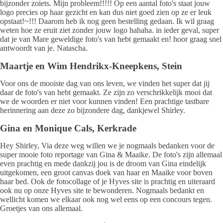
bijzonder zoiets. Mijn probleem!!!!! Op een aantal foto's staat jouw
logo precies op haar gezicht en kan dus niet goed zien op ze er leuk
opstaat!~!!! Daarom heb ik nog geen bestelling gedaan. Ik wil graag
weten hoe ze eruit ziet zonder jouw logo hahaha. in ieder geval, super
dat je van Mare geweldige foto's van hebt gemaakt en! hoor graag snel
antwoordt van je. Natascha.
Maartje en Wim Hendrikx-Kneepkens, Stein
Voor ons de mooiste dag van ons leven, we vinden het super dat jij
daar de foto's van hebt gemaakt. Ze zijn zo verschrikkelijk mooi dat
we de woorden er niet voor kunnen vinden! Een prachtige tastbare
herinnering aan deze zo bijzondere dag, dankjewel Shirley.
Gina en Monique Cals, Kerkrade
Hey Shirley, Via deze weg willen we je nogmaals bedanken voor de
super mooie foto reportage van Gina & Maaike. De foto's zijn allemaal
even prachtig en mede dankzij jou is de droom van Gina eindelijk
uitgekomen, een groot canvas doek van haar en Maaike voor boven
haar bed. Ook de fotocollage of je Hyves site is prachtig en uiteraard
ook nu op onze Hyves site te bewonderen. Nogmaals bedankt en
wellicht komen we elkaar ook nog wel eens op een concours tegen.
Groetjes van ons allemaal.