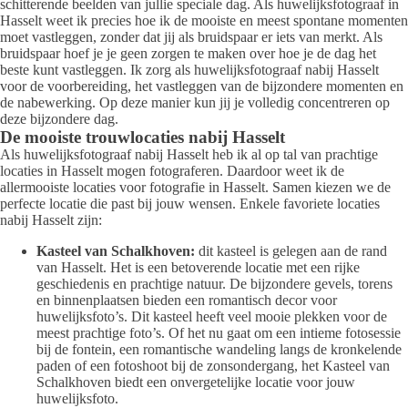
schitterende beelden van jullie speciale dag. Als huwelijksfotograaf in
Hasselt weet ik precies hoe ik de mooiste en meest spontane momenten
moet vastleggen, zonder dat jij als bruidspaar er iets van merkt. Als
bruidspaar hoef je je geen zorgen te maken over hoe je de dag het
beste kunt vastleggen. Ik zorg als huwelijksfotograaf nabij Hasselt
voor de voorbereiding, het vastleggen van de bijzondere momenten en
de nabewerking. Op deze manier kun jij je volledig concentreren op
deze bijzondere dag.
De mooiste trouwlocaties nabij Hasselt
Als huwelijksfotograaf nabij Hasselt heb ik al op tal van prachtige
locaties in Hasselt mogen fotograferen. Daardoor weet ik de
allermooiste locaties voor fotografie in Hasselt. Samen kiezen we de
perfecte locatie die past bij jouw wensen. Enkele favoriete locaties
nabij Hasselt zijn:
Kasteel van Schalkhoven:
dit kasteel is gelegen aan de rand
van Hasselt. Het is een betoverende locatie met een rijke
geschiedenis en prachtige natuur. De bijzondere gevels, torens
en binnenplaatsen bieden een romantisch decor voor
huwelijksfoto’s. Dit kasteel heeft veel mooie plekken voor de
meest prachtige foto’s. Of het nu gaat om een intieme fotosessie
bij de fontein, een romantische wandeling langs de kronkelende
paden of een fotoshoot bij de zonsondergang, het Kasteel van
Schalkhoven biedt een onvergetelijke locatie voor jouw
huwelijksfoto.