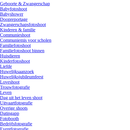
Geboorte & Zwangerschap
Babyfotoshoot
Babyshower
Doopreportage
Zwangerschapsfotoshoot
Kinderen & familie
Communieshoot
Communiemis voor scholen
Familiefotoshoot
Familiefotoshoot binnen
Huisdieren
Kinderfotoshoot
Liefde
Huwelijksaanzoek
Huwelijksjubileumfeest
Loveshoot
Trouwfotografie
Leven
Dag uit het leven shoot
Uitvaartfotografie
Overige shoots
Datingapp
Fotobooth
Bedrijfsfotografie
Eventfotografie