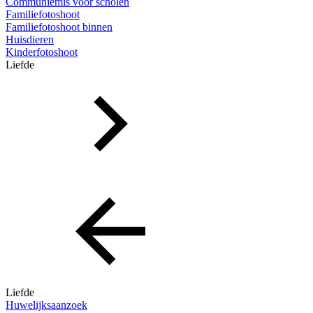
Communiemis voor scholen
Familiefotoshoot
Familiefotoshoot binnen
Huisdieren
Kinderfotoshoot
Liefde
Liefde
Huwelijksaanzoek