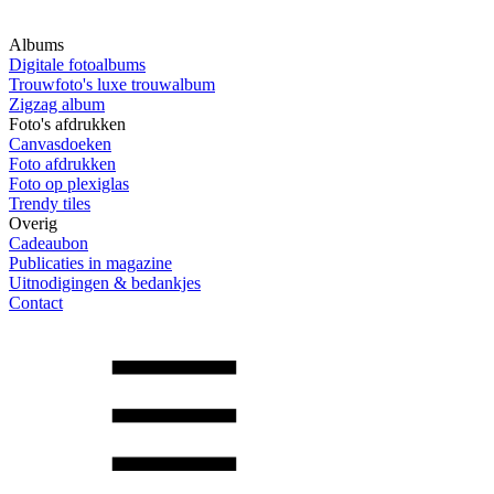
Albums
Digitale fotoalbums
Trouwfoto's luxe trouwalbum
Zigzag album
Foto's afdrukken
Canvasdoeken
Foto afdrukken
Foto op plexiglas
Trendy tiles
Overig
Cadeaubon
Publicaties in magazine
Uitnodigingen & bedankjes
Contact