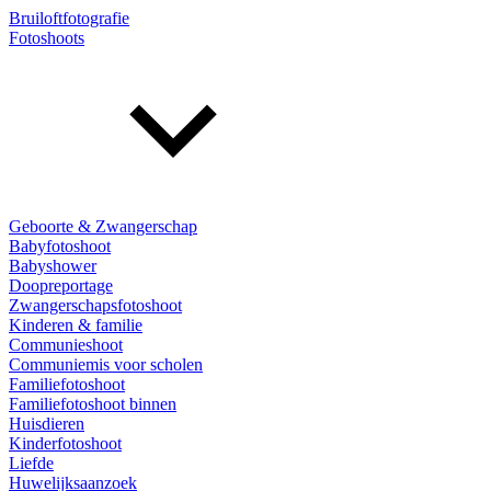
Bruiloftfotografie
Fotoshoots
Geboorte & Zwangerschap
Babyfotoshoot
Babyshower
Doopreportage
Zwangerschapsfotoshoot
Kinderen & familie
Communieshoot
Communiemis voor scholen
Familiefotoshoot
Familiefotoshoot binnen
Huisdieren
Kinderfotoshoot
Liefde
Huwelijksaanzoek