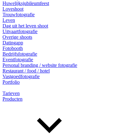
Huwelijksjubileumfeest
Loveshoot
Trouwfotografie
Leven
Dag uit het leven shoot
Uitvaartfotografie
Overige shoots
Datingapp
Fotobooth
Bedrijfsfotografie
Eventfotografie
Personal branding / website fotografie
Restaurant / food / hotel
Vastgoedfotografie
Portfolio
Tarieven
Producten