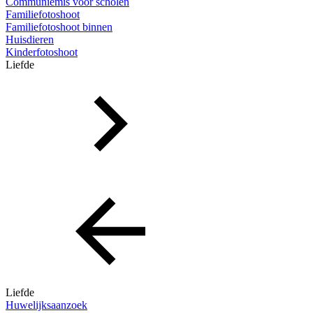
Communiemis voor scholen
Familiefotoshoot
Familiefotoshoot binnen
Huisdieren
Kinderfotoshoot
Liefde
Liefde
Huwelijksaanzoek