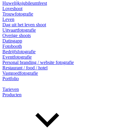
Huwelijksjubileumfeest
Loveshoot
Trouwfotografie
Leven
Dag uit het leven shoot
Uitvaartfotografie
Overige shoots
Datingapp
Fotobooth
Bedrijfsfotografie
Eventfotografie
Personal branding / website fotografie
Restaurant / food / hotel
Vastgoedfotografie
Portfolio
Tarieven
Producten