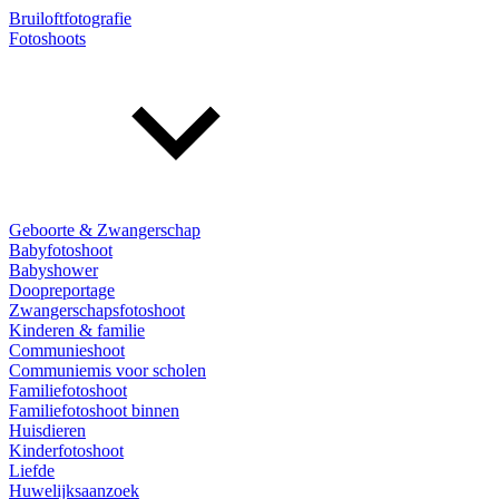
Bruiloftfotografie
Fotoshoots
Geboorte & Zwangerschap
Babyfotoshoot
Babyshower
Doopreportage
Zwangerschapsfotoshoot
Kinderen & familie
Communieshoot
Communiemis voor scholen
Familiefotoshoot
Familiefotoshoot binnen
Huisdieren
Kinderfotoshoot
Liefde
Huwelijksaanzoek