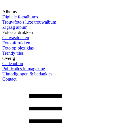
Albums
Digitale fotoalbums
Trouwfoto's luxe trouwalbum
Zigzag album
Foto's afdrukken
Canvasdoeken
Foto afdrukken
Foto op plexiglas
Trendy tiles
Overig
Cadeaubon
Publicaties in magazine
Uitnodigingen & bedankjes
Contact