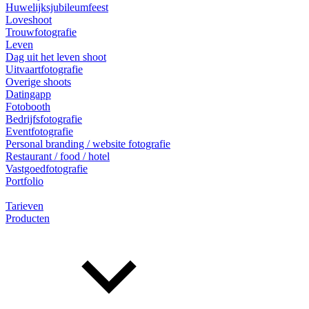
Huwelijksjubileumfeest
Loveshoot
Trouwfotografie
Leven
Dag uit het leven shoot
Uitvaartfotografie
Overige shoots
Datingapp
Fotobooth
Bedrijfsfotografie
Eventfotografie
Personal branding / website fotografie
Restaurant / food / hotel
Vastgoedfotografie
Portfolio
Tarieven
Producten