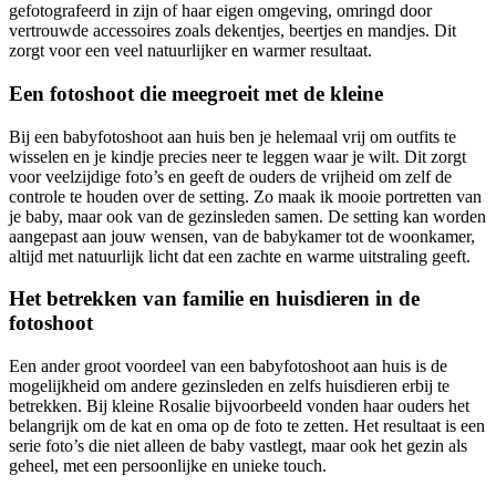
gefotografeerd in zijn of haar eigen omgeving, omringd door
vertrouwde accessoires zoals dekentjes, beertjes en mandjes. Dit
zorgt voor een veel natuurlijker en warmer resultaat.
Een fotoshoot die meegroeit met de kleine
Bij een babyfotoshoot aan huis ben je helemaal vrij om outfits te
wisselen en je kindje precies neer te leggen waar je wilt. Dit zorgt
voor veelzijdige foto’s en geeft de ouders de vrijheid om zelf de
controle te houden over de setting. Zo maak ik mooie portretten van
je baby, maar ook van de gezinsleden samen. De setting kan worden
aangepast aan jouw wensen, van de babykamer tot de woonkamer,
altijd met natuurlijk licht dat een zachte en warme uitstraling geeft.
Het betrekken van familie en huisdieren in de
fotoshoot
Een ander groot voordeel van een babyfotoshoot aan huis is de
mogelijkheid om andere gezinsleden en zelfs huisdieren erbij te
betrekken. Bij kleine Rosalie bijvoorbeeld vonden haar ouders het
belangrijk om de kat en oma op de foto te zetten. Het resultaat is een
serie foto’s die niet alleen de baby vastlegt, maar ook het gezin als
geheel, met een persoonlijke en unieke touch.