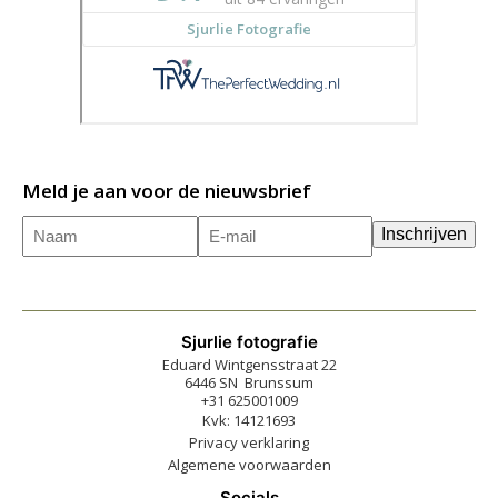
Meld je aan voor de nieuwsbrief
Naam
E-
(Vereist)
Inschrijven
mailadres
(Vereist)
Sjurlie fotografie
Eduard Wintgensstraat 22
6446 SN Brunssum
+31 625001009
Kvk: 14121693
Privacy verklaring
Algemene voorwaarden
Socials