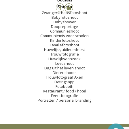
Shoots
Zwangerschapsfotoshoot
Babyfotoshoot
Babyshower
Doopreportage
Communieshoot
Communiemis voor scholen
Kinderfotoshoot
Familiefotoshoot
Huwelijksjubileumfeest
Trouwfotografie
Huwelijksaanzoek
Loveshoot
Dag uit het leven shoot
Dierenshoots
Trouwfotograaf Aken
Datingsapp
Fotobooth
Restaurant / food / hotel
Eventfotografie
Portretten / personal branding