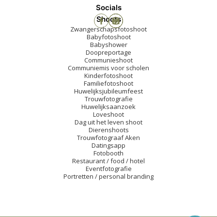
Socials
Shoots
Zwangerschapsfotoshoot
Babyfotoshoot
Babyshower
Doopreportage
Communieshoot
Communiemis voor scholen
Kinderfotoshoot
Familiefotoshoot
Huwelijksjubileumfeest
Trouwfotografie
Huwelijksaanzoek
Loveshoot
Dag uit het leven shoot
Dierenshoots
Trouwfotograaf Aken
Datingsapp
Fotobooth
Restaurant / food / hotel
Eventfotografie
Portretten / personal branding