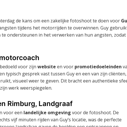
aterdag de kans om een zakelijke fotoshoot te doen voor
Gu
ngsten tijdens het motorrijden te overwinnen. Guy gebruik
 te ondersteunen in het verwerken van hun angsten, zodat
P motorcoach
 bedoeld voor zijn
website
en voor
promotiedoeleinden
v
een typisch gesprek vast tussen Guy en een van zijn cliënten
ruikt, visueel weer te geven. Dit bracht een authentieke sfee
 zijn werk weerspiegelen.
en Rimburg, Landgraaf
en voor een
landelijke omgeving
voor de fotoshoot. De
lechts vijf minuten rijden van Guy’s locatie, was de perfecte
t groene landschap gaven de beelden een ontspannen en