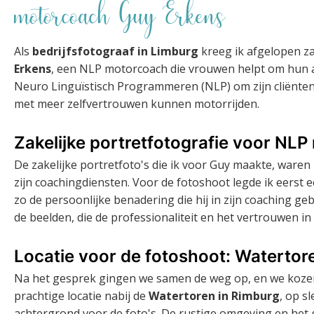
motorcoach Guy Erkens
Als
bedrijfsfotograaf in Limburg
kreeg ik afgelopen z
Erkens
, een NLP motorcoach die vrouwen helpt om hun a
Neuro Linguïstisch Programmeren (NLP) om zijn cliënten
met meer zelfvertrouwen kunnen motorrijden.
Zakelijke portretfotografie voor NL
De zakelijke portretfoto's die ik voor Guy maakte, waren
zijn coachingdiensten. Voor de fotoshoot legde ik eerst 
zo de persoonlijke benadering die hij in zijn coaching geb
de beelden, die de professionaliteit en het vertrouwen in
Locatie voor de fotoshoot: Watertor
Na het gesprek gingen we samen de weg op, en we koz
prachtige locatie nabij de
Watertoren in Rimburg
, op s
achtergrond voor de foto's. De rustige omgeving en he