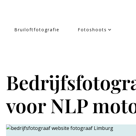
Bruiloftfotografie
Fotoshoots
Bedrijfsfotogr
voor NLP moto