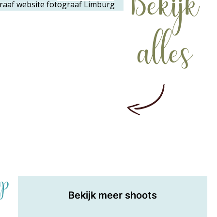
Bekijk
alles
P
Bekijk meer shoots