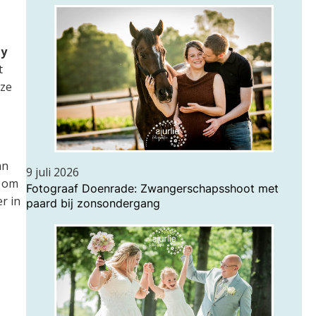
y
t
 ze
an
9 juli 2026
, om
Fotograaf Doenrade: Zwangerschapsshoot met
r in
paard bij zonsondergang