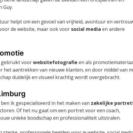
n Guy.
tuur helpt om een gevoel van vrijheid, avontuur en vertrou
t voor de website, maar ook voor
social media
en andere
romotie
n gebruikt voor
websitefotografie
en als promotiemateriaa
voor het aantrekken van nieuwe klanten, en door middel van m
chap duidelijk en visueel krachtig wordt overgebracht.
 Limburg
ben ik gespecialiseerd in het maken van
zakelijke portret
ectoren. Of het nu gaat om een portret voor een coach,
 jouw unieke boodschap en professionaliteit uitstralen.
 sterke, professionele beelden voor je website, social medi