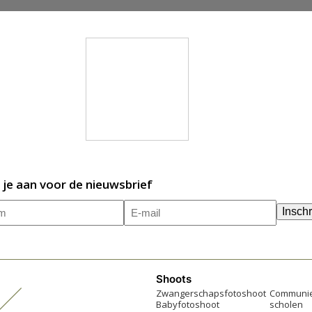
 je aan voor de nieuwsbrief
m
E-
(Vereist)
Inschr
mailadres
(Vereist)
Shoots
Zwangerschapsfotoshoot
Communie
Babyfotoshoot
scholen