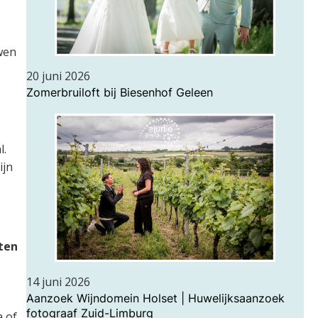
wen
20 juni 2026
Zomerbruiloft bij Biesenhof Geleen
l.
ijn
ten
14 juni 2026
Aanzoek Wijndomein Holset | Huwelijksaanzoek
fotograaf Zuid-Limburg
a of