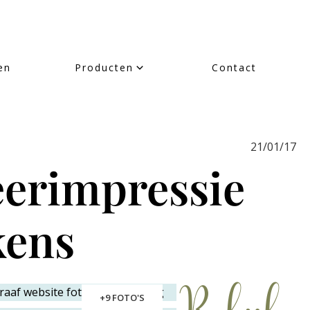
en
Producten
Contact
21/01/17
eerimpressie
kens
+9 FOTO'S