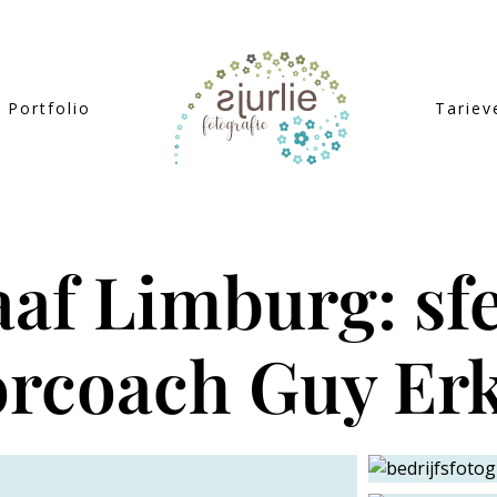
Portfolio
Tariev
aaf Limburg: sf
rcoach Guy Er