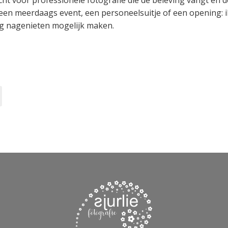
cht voor professionele fotografie die de beleving vangt én d
een meerdaags event, een personeelsuitje of een opening: i
ang nagenieten mogelijk maken.