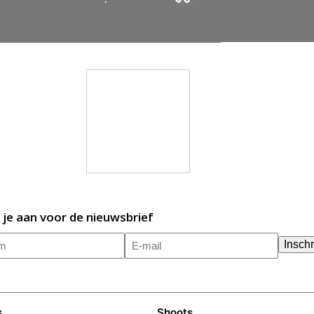
 je aan voor de nieuwsbrief
m
E-
(Vereist)
Inschr
mailadres
(Vereist)
s
Shoots