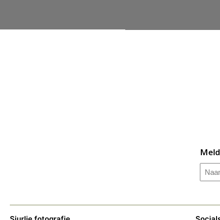
Meld
Naa
Sjurlie fotografie
Social