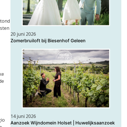
tond
esten
20 juni 2026
Zomerbruiloft bij Biesenhof Geleen
jke
de
14 juni 2026
gio
Aanzoek Wijndomein Holset | Huwelijksaanzoek