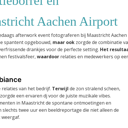
tieborrel en
astricht Aachen Airport
edaags afterwork event fotograferen bij Maastricht Aachen
ime spantent opgebouwd,
maar ook
zorgde de combinatie v
erfrissende drankjes voor de perfecte setting.
Het resulta
en festivalsfeer,
waardoor
relaties en medewerkers op ee
mbiance
 relaties van het bedrijf.
Terwijl
de zon stralend scheen,
zorgde een ervaren dj voor de juiste muzikale vibes.
nementen in Maastricht de spontane ontmoetingen en
 slechts twee uur een beeldreportage die niet alleen de
 weergaf.