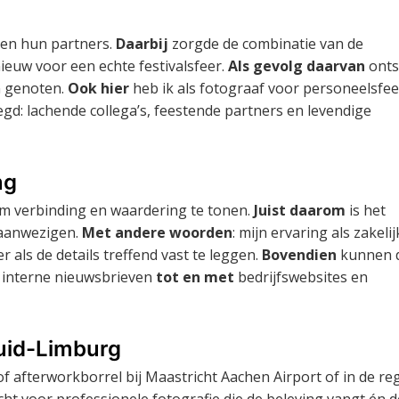
 en hun partners.
Daarbij
zorgde de combinatie van de
ieuw voor een echte festivalsfeer.
Als gevolg daarvan
onts
n genoten.
Ook hier
heb ik als fotograaf voor personeelsfe
d: lachende collega’s, feestende partners en levendige
ng
om verbinding en waardering te tonen.
Juist daarom
is het
e aanwezigen.
Met andere woorden
: mijn ervaring als zakeli
 als de details treffend vast te leggen.
Bovendien
kunnen 
n interne nieuwsbrieven
tot en met
bedrijfswebsites en
Zuid-Limburg
 of afterworkborrel bij Maastricht Aachen Airport of in de re