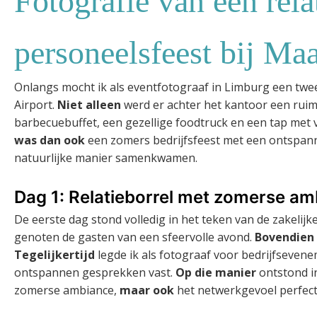
Fotografie van een rela
personeelsfeest bij Ma
Onlangs mocht ik als eventfotograaf in Limburg een twe
Airport.
Niet alleen
werd er achter het kantoor een ru
barbecuebuffet, een gezellige foodtruck en een tap met v
was dan ook
een zomers bedrijfsfeest met een ontspann
natuurlijke manier samenkwamen.
Dag 1: Relatieborrel met zomerse a
De eerste dag stond volledig in het teken van de zakelijke
genoten de gasten van een sfeervolle avond.
Bovendien
Tegelijkertijd
legde ik als fotograaf voor bedrijfseve
ontspannen gesprekken vast.
Op die manier
ontstond in
zomerse ambiance,
maar ook
het netwerkgevoel perfect