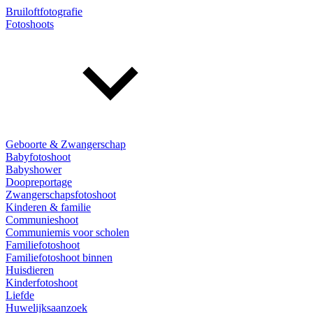
Bruiloftfotografie
Fotoshoots
Geboorte & Zwangerschap
Babyfotoshoot
Babyshower
Doopreportage
Zwangerschapsfotoshoot
Kinderen & familie
Communieshoot
Communiemis voor scholen
Familiefotoshoot
Familiefotoshoot binnen
Huisdieren
Kinderfotoshoot
Liefde
Huwelijksaanzoek