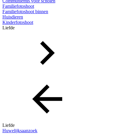
Communiemis voor scholen
Familiefotoshoot
Familiefotoshoot binnen
Huisdieren
Kinderfotoshoot
Liefde
Liefde
Huwelijksaanzoek