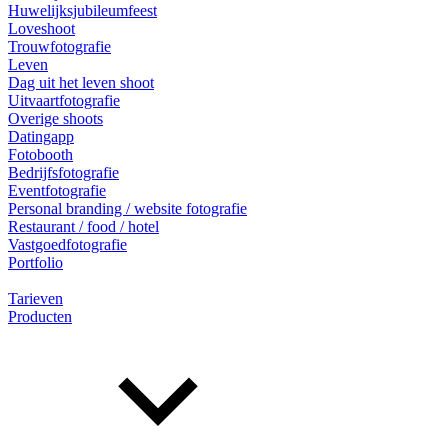
Huwelijksjubileumfeest
Loveshoot
Trouwfotografie
Leven
Dag uit het leven shoot
Uitvaartfotografie
Overige shoots
Datingapp
Fotobooth
Bedrijfsfotografie
Eventfotografie
Personal branding / website fotografie
Restaurant / food / hotel
Vastgoedfotografie
Portfolio
Tarieven
Producten