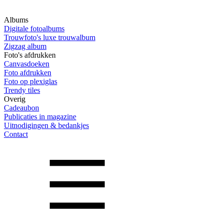
Albums
Digitale fotoalbums
Trouwfoto's luxe trouwalbum
Zigzag album
Foto's afdrukken
Canvasdoeken
Foto afdrukken
Foto op plexiglas
Trendy tiles
Overig
Cadeaubon
Publicaties in magazine
Uitnodigingen & bedankjes
Contact