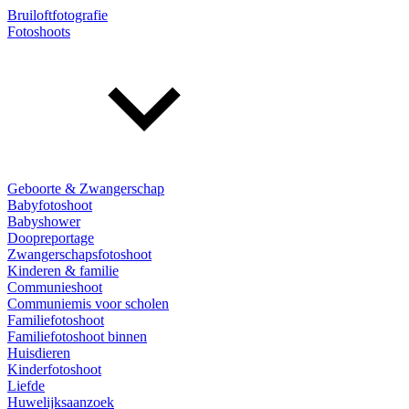
Bruiloftfotografie
Fotoshoots
Geboorte & Zwangerschap
Babyfotoshoot
Babyshower
Doopreportage
Zwangerschapsfotoshoot
Kinderen & familie
Communieshoot
Communiemis voor scholen
Familiefotoshoot
Familiefotoshoot binnen
Huisdieren
Kinderfotoshoot
Liefde
Huwelijksaanzoek