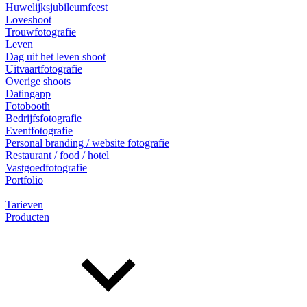
Huwelijksjubileumfeest
Loveshoot
Trouwfotografie
Leven
Dag uit het leven shoot
Uitvaartfotografie
Overige shoots
Datingapp
Fotobooth
Bedrijfsfotografie
Eventfotografie
Personal branding / website fotografie
Restaurant / food / hotel
Vastgoedfotografie
Portfolio
Tarieven
Producten