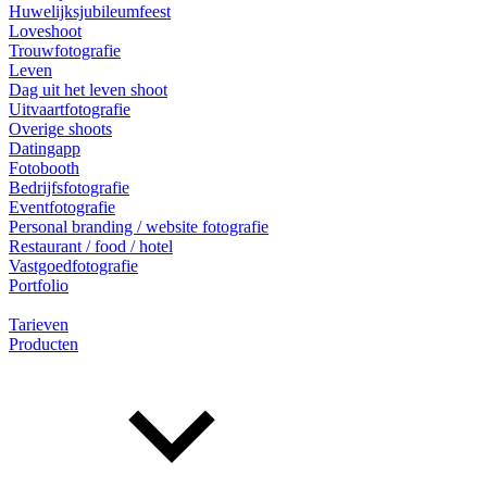
Huwelijksjubileumfeest
Loveshoot
Trouwfotografie
Leven
Dag uit het leven shoot
Uitvaartfotografie
Overige shoots
Datingapp
Fotobooth
Bedrijfsfotografie
Eventfotografie
Personal branding / website fotografie
Restaurant / food / hotel
Vastgoedfotografie
Portfolio
Tarieven
Producten