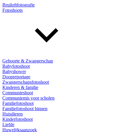
Bruiloftfotografie
Fotoshoots
Geboorte & Zwangerschap
Babyfotoshoot
Babyshower
Doopreportage
Zwangerschapsfotoshoot
Kinderen & familie
Communieshoot
Communiemis voor scholen
Familiefotoshoot
Familiefotoshoot binnen
Huisdieren
Kinderfotoshoot
Liefde
Huwelijksaanzoek