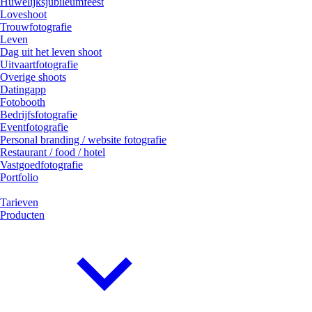
Huwelijksjubileumfeest
Loveshoot
Trouwfotografie
Leven
Dag uit het leven shoot
Uitvaartfotografie
Overige shoots
Datingapp
Fotobooth
Bedrijfsfotografie
Eventfotografie
Personal branding / website fotografie
Restaurant / food / hotel
Vastgoedfotografie
Portfolio
Tarieven
Producten