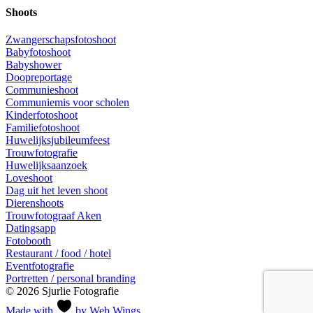
Shoots
Zwangerschapsfotoshoot
Babyfotoshoot
Babyshower
Doopreportage
Communieshoot
Communiemis voor scholen
Kinderfotoshoot
Familiefotoshoot
Huwelijksjubileumfeest
Trouwfotografie
Huwelijksaanzoek
Loveshoot
Dag uit het leven shoot
Dierenshoots
Trouwfotograaf Aken
Datingsapp
Fotobooth
Restaurant / food / hotel
Eventfotografie
Portretten / personal branding
© 2026 Sjurlie Fotografie
Made with
by Web Wings