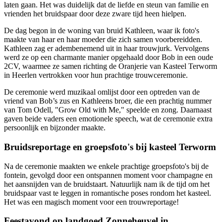
laten gaan. Het was duidelijk dat de liefde en steun van familie en
vrienden het bruidspaar door deze zware tijd heen hielpen.
De dag begon in de woning van bruid Kathleen, waar ik foto's
maakte van haar en haar moeder die zich samen voorbereidden.
Kathleen zag er adembenemend uit in haar trouwjurk. Vervolgens
werd ze op een charmante manier opgehaald door Bob in een oude
2CV, waarmee ze samen richting de Oranjerie van Kasteel Terworm
in Heerlen vertrokken voor hun prachtige trouwceremonie.
De ceremonie werd muzikaal omlijst door een optreden van de
vriend van Bob’s zus en Kathleens broer, die een prachtig nummer
van Tom Odell, "Grow Old with Me," speelde en zong. Daarnaast
gaven beide vaders een emotionele speech, wat de ceremonie extra
persoonlijk en bijzonder maakte.
Bruidsreportage en groepsfoto's bij kasteel Terworm
Na de ceremonie maakten we enkele prachtige groepsfoto's bij de
fontein, gevolgd door een ontspannen moment voor champagne en
het aansnijden van de bruidstaart. Natuurlijk nam ik de tijd om het
bruidspaar vast te leggen in romantische poses rondom het kasteel.
Het was een magisch moment voor een trouwreportage!
Feestavond op landgoed Zonneheuvel in