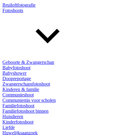
Bruiloftfotografie
Fotoshoots
Geboorte & Zwangerschap
Babyfotoshoot
Babyshower
Doopreportage
Zwangerschapsfotoshoot
Kinderen & familie
Communieshoot
Communiemis voor scholen
Familiefotoshoot
Familiefotoshoot binnen
Huisdieren
Kinderfotoshoot
Liefde
Huwelijksaanzoek