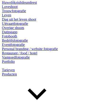
Huwelijksjubileumfeest
Loveshoot
Trouwfotografie
Leven
Dag uit het leven shoot
Uitvaartfotografie
Overige shoots
Datingapp
Fotobooth
Bedrijfsfotografie
Eventfotografie
Personal branding / website fotografie
Restaurant / food / hotel
Vastgoedfotografie
Portfolio
Tarieven
Producten