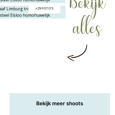
Bekijk
+29 FOTO'S
alles
Bekijk meer shoots