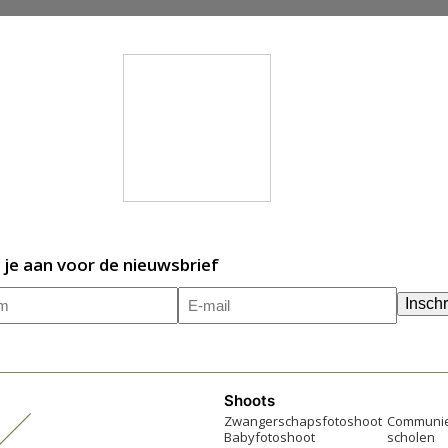
 je aan voor de nieuwsbrief
m
E-
(Vereist)
Inschr
mailadres
(Vereist)
Shoots
Zwangerschapsfotoshoot
Communie
Babyfotoshoot
scholen