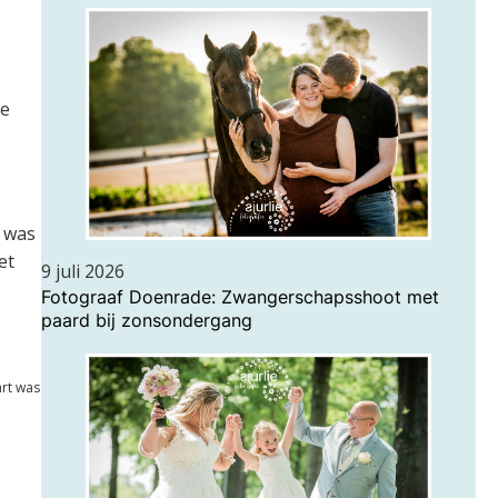
de
f was
et
9 juli 2026
Fotograaf Doenrade: Zwangerschapsshoot met
paard bij zonsondergang
art was