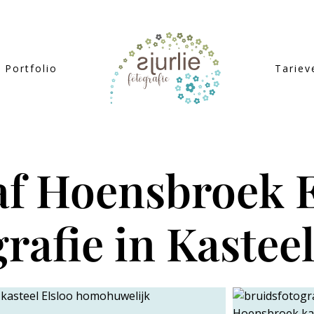
Portfolio
Tariev
af Hoensbroek E
rafie in Kasteel