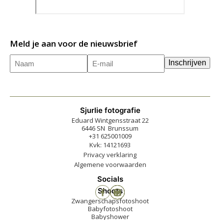
Meld je aan voor de nieuwsbrief
Naam
E-
(Vereist)
Inschrijven
mailadres
(Vereist)
Sjurlie fotografie
Eduard Wintgensstraat 22
6446 SN Brunssum
+31 625001009
Kvk: 14121693
Privacy verklaring
Algemene voorwaarden
Socials
Shoots
Zwangerschapsfotoshoot
Babyfotoshoot
Babyshower