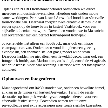
Tijdens een NTBO trouwbrancheborrel ontmoetten we direct
meerdere enthousiaste leveranciers. Hierdoor ontstonden mooie
samenwerkingen. Petra van kasteel Aerwinkel bood haar sfeervolle
trouwlocatie aan. Daarnaast zorgden twee creatieve dames, die ik
eerder sprak op de trouwbeurs in kasteel Vaalsbroek, voor een
stijlvolle bohemian trouwjurk. Bovendien vonden we in Maastricht
een leverancier met een perfect festival-proof trouwpak.
Joyce regelde niet alleen een foodtruck, maar ook een hippe
champagnecaravan. Ondertussen vond ik, tijdens een gezellig
avondje uit, een spontaan stel dat graag model wilde staan.
Daardoor hadden we niet alleen een geweldig decor, maar ook een
fotogeniek bruidspaar. Marlou nam, zoals altijd, zowel de visagie als
het bruidskapsel voor haar rekening. Hierdoor werd het totaalplaatje
compleet.
Opbouwen en fotograferen
Maandagochtend om 04:30 stonden we, onder een bewolkte hemel,
al klaar in de tuinen van kasteel Aerwinkel. Terwijl de eerste
decoraties op hun plek werden gezet, zorgde iedereen voor een
sfeervolle festivalsetting. Bovendien namen we uit onze
privécollectie nog extra accessoires mee, zoals sierlijke kussentjes,