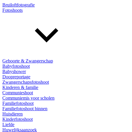
Bruiloftfotografie
Fotoshoots
Geboorte & Zwangerschap
Babyfotoshoot
Babyshower
Doopreportage
Zwangerschapsfotoshoot
Kinderen & familie
Communieshoot
Communiemis voor scholen
Familiefotoshoot
Familiefotoshoot binnen
Huisdieren
Kinderfotoshoot
Liefde
Huwelijksaanzoek