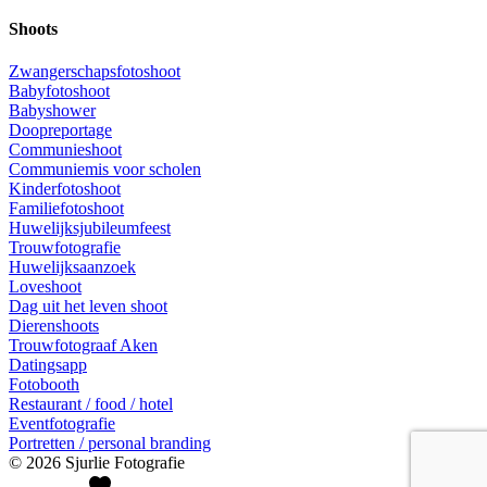
Shoots
Zwangerschapsfotoshoot
Babyfotoshoot
Babyshower
Doopreportage
Communieshoot
Communiemis voor scholen
Kinderfotoshoot
Familiefotoshoot
Huwelijksjubileumfeest
Trouwfotografie
Huwelijksaanzoek
Loveshoot
Dag uit het leven shoot
Dierenshoots
Trouwfotograaf Aken
Datingsapp
Fotobooth
Restaurant / food / hotel
Eventfotografie
Portretten / personal branding
© 2026 Sjurlie Fotografie