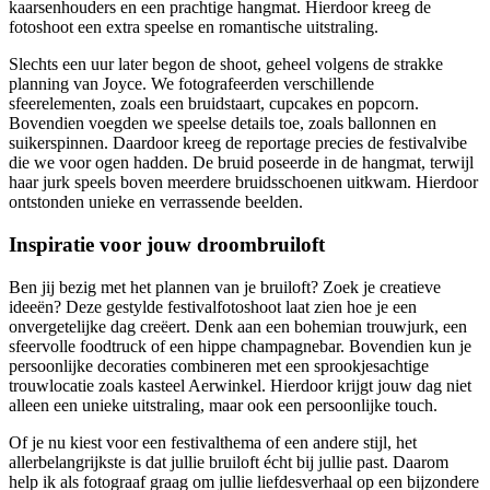
kaarsenhouders en een prachtige hangmat. Hierdoor kreeg de
fotoshoot een extra speelse en romantische uitstraling.
Slechts een uur later begon de shoot, geheel volgens de strakke
planning van Joyce. We fotografeerden verschillende
sfeerelementen, zoals een bruidstaart, cupcakes en popcorn.
Bovendien voegden we speelse details toe, zoals ballonnen en
suikerspinnen. Daardoor kreeg de reportage precies de festivalvibe
die we voor ogen hadden. De bruid poseerde in de hangmat, terwijl
haar jurk speels boven meerdere bruidsschoenen uitkwam. Hierdoor
ontstonden unieke en verrassende beelden.
Inspiratie voor jouw droombruiloft
Ben jij bezig met het plannen van je bruiloft? Zoek je creatieve
ideeën? Deze gestylde festivalfotoshoot laat zien hoe je een
onvergetelijke dag creëert. Denk aan een bohemian trouwjurk, een
sfeervolle foodtruck of een hippe champagnebar. Bovendien kun je
persoonlijke decoraties combineren met een sprookjesachtige
trouwlocatie zoals kasteel Aerwinkel. Hierdoor krijgt jouw dag niet
alleen een unieke uitstraling, maar ook een persoonlijke touch.
Of je nu kiest voor een festivalthema of een andere stijl, het
allerbelangrijkste is dat jullie bruiloft écht bij jullie past. Daarom
help ik als fotograaf graag om jullie liefdesverhaal op een bijzondere