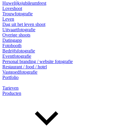
Huwelijksjubileumfeest
Loveshoot
Trouwfotografie
Leven
Dag uit het leven shoot
Uitvaartfotografie
Overige shoots
Datingapp
Fotobooth
Bedrijfsfotografie
Eventfotografie
Personal branding / website fotografie
Restaurant / food / hotel
Vastgoedfotografie
Portfolio
Tarieven
Producten