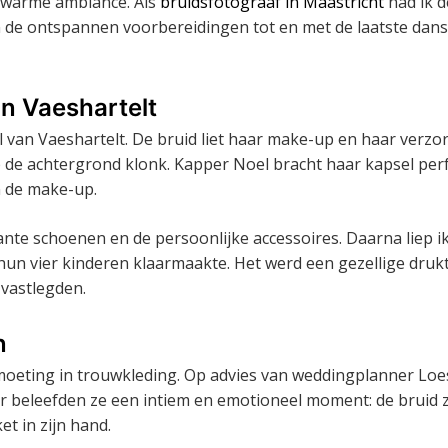
n warme ambiance. Als
bruidsfotograaf in Maastricht
had ik d
an de ontspannen voorbereidingen tot en met de laatste dan
an Vaeshartelt
l van Vaeshartelt. De bruid liet haar make-up en haar verzo
p de achtergrond klonk. Kapper Noel bracht haar kapsel per
n de make-up.
ante schoenen en de persoonlijke accessoires. Daarna liep i
un vier kinderen klaarmaakte. Het werd een gezellige drukt
vastlegden.
n
tmoeting in trouwkleding. Op advies van weddingplanner Loe
ar beleefden ze een intiem en emotioneel moment: de bruid 
t in zijn hand.