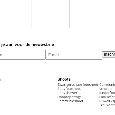
 je aan voor de nieuwsbrief
m
E-
(Vereist)
Inschr
mailadres
(Vereist)
s
Shoots
Zwangerschapsfotoshoot
Communie
Babyfotoshoot
scholen
Babyshower
Kinderfot
Doopreportage
Familiefo
Communieshoot
Huwelijks
Trouwfoto