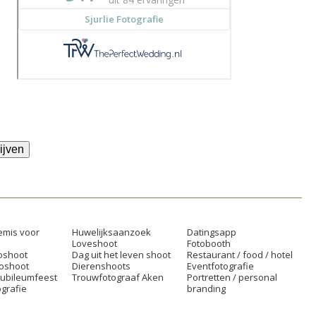
ijven
mis voor
Huwelijksaanzoek
Datingsapp
Loveshoot
Fotobooth
oshoot
Dag uit het leven shoot
Restaurant / food / hotel
toshoot
Dierenshoots
Eventfotografie
jubileumfeest
Trouwfotograaf Aken
Portretten / personal
grafie
branding