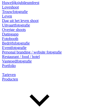
Huwelijksjubileumfeest
Loveshoot
Trouwfotografie
Leven
Dag uit het leven shoot
Uitvaartfotografie
Overige shoots
Datingapp
Fotobooth
Bedrijfsfotografie
Eventfotografie
Personal branding / website fotografie
Restaurant / food / hotel
Vastgoedfotografie
Portfolio
Tarieven
Producten