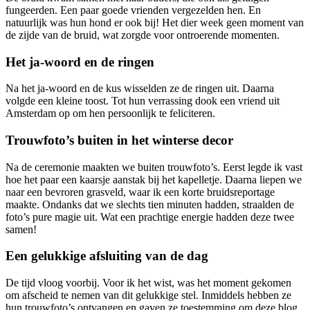
fungeerden. Een paar goede vrienden vergezelden hen. En
natuurlijk was hun hond er ook bij! Het dier week geen moment van
de zijde van de bruid, wat zorgde voor ontroerende momenten.
Het ja-woord en de ringen
Na het ja-woord en de kus wisselden ze de ringen uit. Daarna
volgde een kleine toost. Tot hun verrassing dook een vriend uit
Amsterdam op om hen persoonlijk te feliciteren.
Trouwfoto’s buiten in het winterse decor
Na de ceremonie maakten we buiten trouwfoto’s. Eerst legde ik vast
hoe het paar een kaarsje aanstak bij het kapelletje. Daarna liepen we
naar een bevroren grasveld, waar ik een korte bruidsreportage
maakte. Ondanks dat we slechts tien minuten hadden, straalden de
foto’s pure magie uit. Wat een prachtige energie hadden deze twee
samen!
Een gelukkige afsluiting van de dag
De tijd vloog voorbij. Voor ik het wist, was het moment gekomen
om afscheid te nemen van dit gelukkige stel. Inmiddels hebben ze
hun trouwfoto’s ontvangen en gaven ze toestemming om deze blog