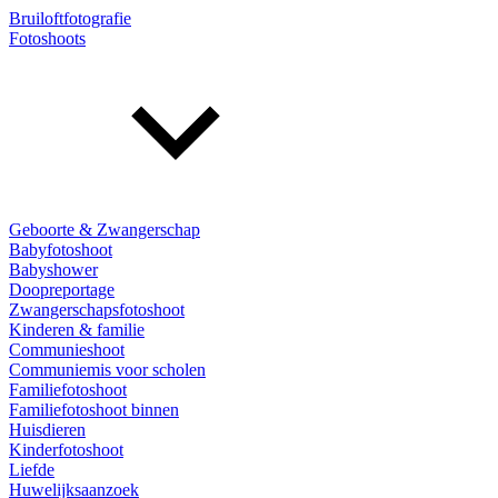
Bruiloftfotografie
Fotoshoots
Geboorte & Zwangerschap
Babyfotoshoot
Babyshower
Doopreportage
Zwangerschapsfotoshoot
Kinderen & familie
Communieshoot
Communiemis voor scholen
Familiefotoshoot
Familiefotoshoot binnen
Huisdieren
Kinderfotoshoot
Liefde
Huwelijksaanzoek