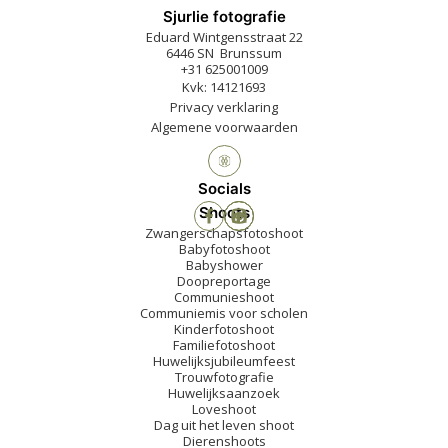
Sjurlie fotografie
Eduard Wintgensstraat 22
6446 SN Brunssum
+31 625001009
Kvk: 14121693
Privacy verklaring
Algemene voorwaarden
Socials
Shoots
Zwangerschapsfotoshoot
Babyfotoshoot
Babyshower
Doopreportage
Communieshoot
Communiemis voor scholen
Kinderfotoshoot
Familiefotoshoot
Huwelijksjubileumfeest
Trouwfotografie
Huwelijksaanzoek
Loveshoot
Dag uit het leven shoot
Dierenshoots