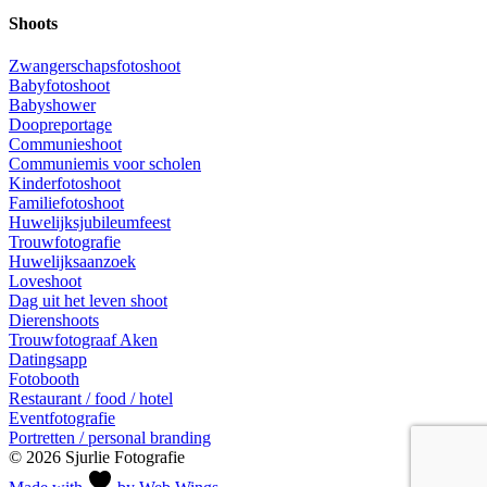
Shoots
Zwangerschapsfotoshoot
Babyfotoshoot
Babyshower
Doopreportage
Communieshoot
Communiemis voor scholen
Kinderfotoshoot
Familiefotoshoot
Huwelijksjubileumfeest
Trouwfotografie
Huwelijksaanzoek
Loveshoot
Dag uit het leven shoot
Dierenshoots
Trouwfotograaf Aken
Datingsapp
Fotobooth
Restaurant / food / hotel
Eventfotografie
Portretten / personal branding
© 2026 Sjurlie Fotografie