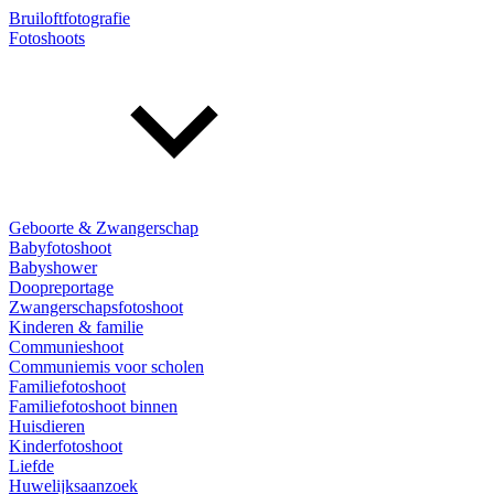
Bruiloftfotografie
Fotoshoots
Geboorte & Zwangerschap
Babyfotoshoot
Babyshower
Doopreportage
Zwangerschapsfotoshoot
Kinderen & familie
Communieshoot
Communiemis voor scholen
Familiefotoshoot
Familiefotoshoot binnen
Huisdieren
Kinderfotoshoot
Liefde
Huwelijksaanzoek