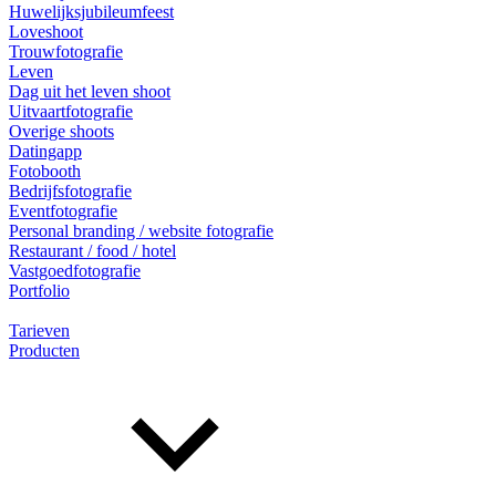
Huwelijksjubileumfeest
Loveshoot
Trouwfotografie
Leven
Dag uit het leven shoot
Uitvaartfotografie
Overige shoots
Datingapp
Fotobooth
Bedrijfsfotografie
Eventfotografie
Personal branding / website fotografie
Restaurant / food / hotel
Vastgoedfotografie
Portfolio
Tarieven
Producten