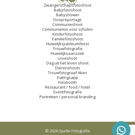
Zwangerschapsfotoshoot
Babyfotoshoot
Babyshower
Doopreportage
Communieshoot
Communiemis voor scholen
Kinderfotoshoot
Familiefotoshoot
Huwelijksjubileumfeest
Trouwfotografie
Huwelijksaanzoek
Loveshoot
Dag uit het leven shoot
Dierenshoots
Trouwfotograaf Aken
Datingsapp
Fotobooth
Restaurant / food / hotel
Eventfotografie
Portretten / personal branding
© 2026 Sjurlie Fotografie