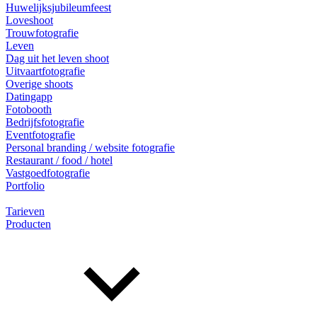
Huwelijksjubileumfeest
Loveshoot
Trouwfotografie
Leven
Dag uit het leven shoot
Uitvaartfotografie
Overige shoots
Datingapp
Fotobooth
Bedrijfsfotografie
Eventfotografie
Personal branding / website fotografie
Restaurant / food / hotel
Vastgoedfotografie
Portfolio
Tarieven
Producten