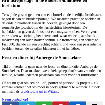
Bruidsreportage in de kloosterbibliotheek en
herfsttuin
Terwijl de gasten genoten van een borrel en de heerlijke bruidstaart,
begon ik aan de bruidsreportage. We maakten prachtige beelden in
de oude bibliotheek tussen de boeken, gevolgd door een
romantische fotoshoot in de herfstachtige kloostertuin. De
herfstkleuren gaven de fotoshoot een magische sfeer. Vervolgens
vertrokken we richting het heuvelland, waar we een paar foto’s
maakten bij een oude houten schuur. De trouwauto, een schattige
Fiat 500, diende als een prachtig achtergrond voor een paar intieme
beelden, tussen de gevallen bladeren in het herfstbos.
Feest en diner bij Auberge de Smockelaer
Tijd om verder te gaan naar de feest- en dinerlokatie: Auberge de
Smockelaer. Daar maakten we enkele groepsfoto’s van vrienden en
familie, waarna iedereen plaatsnam aan tafel voor het bruidsdiner.
Of het nu gaat om een bruiloft, portret of persoonlijk project – elk
verhaal verdient het om mooi in beeld gebracht te worden. Ontdek
mijn stijl als
bruidsfotograaf in Wittem
.
Neem contact op!