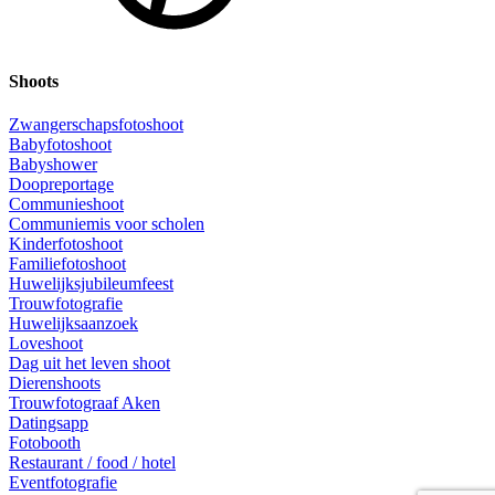
Shoots
Zwangerschapsfotoshoot
Babyfotoshoot
Babyshower
Doopreportage
Communieshoot
Communiemis voor scholen
Kinderfotoshoot
Familiefotoshoot
Huwelijksjubileumfeest
Trouwfotografie
Huwelijksaanzoek
Loveshoot
Dag uit het leven shoot
Dierenshoots
Trouwfotograaf Aken
Datingsapp
Fotobooth
Restaurant / food / hotel
Eventfotografie