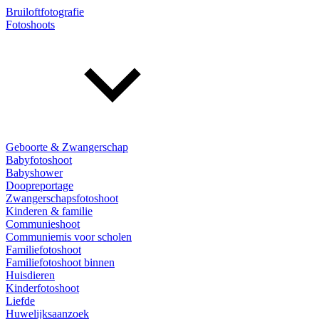
Bruiloftfotografie
Fotoshoots
Geboorte & Zwangerschap
Babyfotoshoot
Babyshower
Doopreportage
Zwangerschapsfotoshoot
Kinderen & familie
Communieshoot
Communiemis voor scholen
Familiefotoshoot
Familiefotoshoot binnen
Huisdieren
Kinderfotoshoot
Liefde
Huwelijksaanzoek