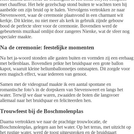
met chauffeur. Het hele gezelschap stond buiten te wachten toen hij
aanbelde om zijn bruid op te halen. Vervolgens vertrokken ze naar
Stevensweert, waar de ceremonie plaatsvond in een charmant wit
kerkje. Dit kleine, nu niet meer als kerk in gebruik zijnde gebouw
bood de perfecte sfeer voor de ceremonie. Bovendien werd de
gebeurtenis muzikaal omlijst door zangeres Nienke, wat de sfeer nog
specialer maakte.
Na de ceremonie: feestelijke momenten
Na het ja-woord stonden alle gasten buiten en vormden zij een erehaag
met bellenblaas. Bovendien prikte het bruidspaar een grote ballon
kapot, waaruit kleine heliumballonnetjes ontsnapten. Dit zorgde voor
een magisch effect, waar iedereen van genoot.
Samen met de videograaf maakte ik een aantal spontane en
romantische foto’s in de dorpskern van Stevensweert en langs het
water. Terwijl we daar waren, zwaaiden de boten die langsvoer
allemaal naar het bruidspaar en feliciteerden hen.
Trouwfeest bij de Boschmolenplas
Daarna vertrokken we naar de prachtige trouwlocatie, de
Boschmolenplas, gelegen aan het water. Op het terras, met uitzicht op
het rustige water, werd de toost uitgesproken en de bruidstaart