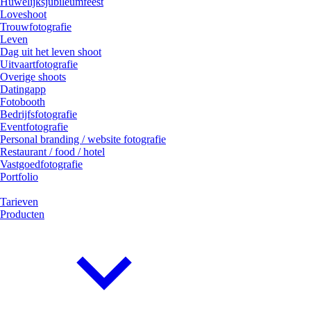
Huwelijksjubileumfeest
Loveshoot
Trouwfotografie
Leven
Dag uit het leven shoot
Uitvaartfotografie
Overige shoots
Datingapp
Fotobooth
Bedrijfsfotografie
Eventfotografie
Personal branding / website fotografie
Restaurant / food / hotel
Vastgoedfotografie
Portfolio
Tarieven
Producten