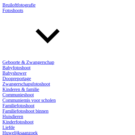
Bruiloftfotografie
Fotoshoots
Geboorte & Zwangerschap
Babyfotoshoot
Babyshower
Doopreportage
Zwangerschapsfotoshoot
Kinderen & familie
Communieshoot
Communiemis voor scholen
Familiefotoshoot
Familiefotoshoot binnen
Huisdieren
Kinderfotoshoot
Liefde
Huwelijksaanzoek