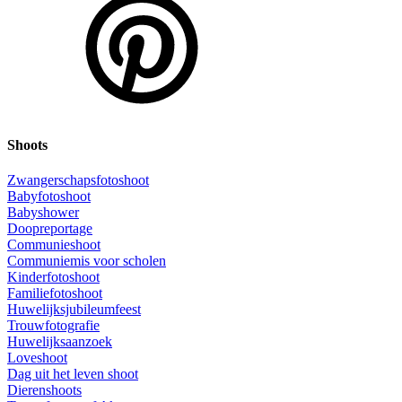
Shoots
Zwangerschapsfotoshoot
Babyfotoshoot
Babyshower
Doopreportage
Communieshoot
Communiemis voor scholen
Kinderfotoshoot
Familiefotoshoot
Huwelijksjubileumfeest
Trouwfotografie
Huwelijksaanzoek
Loveshoot
Dag uit het leven shoot
Dierenshoots