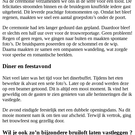
Na de ceremonie verzamelden we ons in de serre voor een toost. De
felicitaties stroomden binnen en de bruidegom knuffelde iedere gast
uitgebreid. Dit leverde prachtige fotomomenten op. Omdat het bleef
regenen, maakten we snel een aantal groepsfoto’s onder de poort.
De ceremonie had iets langer geduurd dan gepland. Daardoor bleef
er slechts een half uur over voor de trouwreportage. Geen probleem!
Regen of geen regen, we gingen naar buiten en maakten spontane
foto’s. De bruidsparen poseerden op de schommel en de wip.
Daarna maakten ze samen een ontspannen wandeling, wat zorgde
voor speelse en romantische beelden.
Diner en feestavond
Niet veel later was het tijd voor het dinerbuffet. Tijdens het eten
bewerkte ik alvast een serie foto’s. Later op de avond werden deze
op een beamer getoond. Dit is altijd een mooi moment. Ik vind het
geweldig om de gasten te zien genieten van alle herinneringen die ik
vastlegde.
De avond eindigde feestelijk met een dubbele openingsdans. Na dit
mooie moment nam ik om tien uur afscheid. Terwijl ik vertrok, ging
het trouwfeest nog gezellig door.
Wil je ook zo’n bijzondere bruiloft laten vastleggen ?