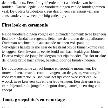
de hotelkamers. Eerst fotografeerde ik het aankleden van beide
bruiden. Daarna legde ik de voorbereidingen van de bruidegommen
vast. De oudste bruidegom kreeg daarbij een verrassing van zijn
aanstaande vrouw: een prachtig cadeautje.
First look en ceremonie
Na de voorbereidingen volgde een bijzonder moment: twee keer een
first look. Omdat het regende, lieten we de bruiden de trap afkomen.
Onderaan wachtten hun aanstaande mannen vol spanning.
Vervolgens haastte ik me naar de feestzaal om de binnenkomst vast
te leggen. Eerst kwam de eerste bruid met haar bruidegom binnen.
Daarna volgde de jonge bruidegom met zijn moeder. Tot slot maakte
de jongste bruid haar entree, begeleid door de bruidskinderen.
De trouwceremonie zat vol humor en spontane momenten. De
trouwambtenaar stelde continu vragen aan de gasten, wat zorgde
voor veel interactie. Al snel was het tijd voor twee keer een ja-
woord, twee keer een kus en vier trouwringen. Eén daarvan was
extra bijzonder: de jonge bruidegom droeg namelijk een ring van
snoep!
Toost, groepsfoto's en reportage