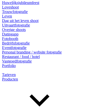
Huwelijksjubileumfeest
Loveshoot
Trouwfotografie
Leven
Dag uit het leven shoot
Uitvaartfotografie
Overige shoots
Datingapp
Fotobooth
Bedrijfsfotografie
Eventfotografie
Personal branding / website fotografie
Restaurant / food / hotel
Vastgoedfotografie
Portfolio
Tarieven
Producten