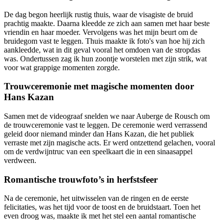
De dag begon heerlijk rustig thuis, waar de visagiste de bruid
prachtig maakte. Daarna kleedde ze zich aan samen met haar beste
vriendin en haar moeder. Vervolgens was het mijn beurt om de
bruidegom vast te leggen. Thuis maakte ik foto's van hoe hij zich
aankleedde, wat in dit geval vooral het omdoen van de stropdas
was. Ondertussen zag ik hun zoontje worstelen met zijn strik, wat
voor wat grappige momenten zorgde.
Trouwceremonie met magische momenten door
Hans Kazan
Samen met de videograaf snelden we naar Auberge de Rousch om
de trouwceremonie vast te leggen. De ceremonie werd verrassend
geleid door niemand minder dan Hans Kazan, die het publiek
verraste met zijn magische acts. Er werd ontzettend gelachen, vooral
om de verdwijntruc van een speelkaart die in een sinaasappel
verdween.
Romantische trouwfoto’s in herfstsfeer
Na de ceremonie, het uitwisselen van de ringen en de eerste
felicitaties, was het tijd voor de toost en de bruidstaart. Toen het
even droog was, maakte ik met het stel een aantal romantische