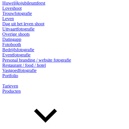
Huwelijksjubileumfeest
Loveshoot
Trouwfotografie
Leven
Dag uit het leven shoot
Uitvaartfotografie
Overige shoots
Datingapp
Fotobooth
Bedrijfsfotografie
Eventfotografie
Personal branding / website fotografie
Restaurant / food / hotel
Vastgoedfotografie
Portfolio
Tarieven
Producten