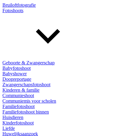
Bruiloftfotografie
Fotoshoots
Geboorte & Zwangerschap
Babyfotoshoot
Babyshower
Doopreportage
Zwangerschapsfotoshoot
Kinderen & familie
Communieshoot
Communiemis voor scholen
Familiefotoshoot
Familiefotoshoot binnen
Huisdieren
Kinderfotoshoot
Liefde
Huwelijksaanzoek