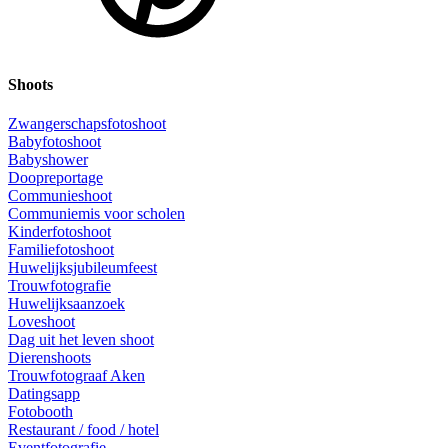
Shoots
Zwangerschapsfotoshoot
Babyfotoshoot
Babyshower
Doopreportage
Communieshoot
Communiemis voor scholen
Kinderfotoshoot
Familiefotoshoot
Huwelijksjubileumfeest
Trouwfotografie
Huwelijksaanzoek
Loveshoot
Dag uit het leven shoot
Dierenshoots
Trouwfotograaf Aken
Datingsapp
Fotobooth
Restaurant / food / hotel
Eventfotografie