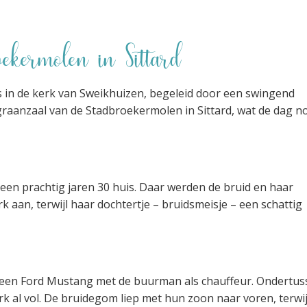
ekermolen in Sittard
in de kerk van Sweikhuizen, begeleid door een swingend
raanzaal van de Stadbroekermolen in Sittard, wat de dag n
 een prachtig jaren 30 huis. Daar werden de bruid en haar
 aan, terwijl haar dochtertje – bruidsmeisje – een schattig
in een Ford Mustang met de buurman als chauffeur. Ondertu
erk al vol. De bruidegom liep met hun zoon naar voren, terwij