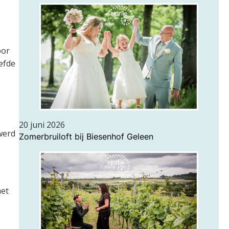
oor
efde
20 juni 2026
 werd
Zomerbruiloft bij Biesenhof Geleen
het