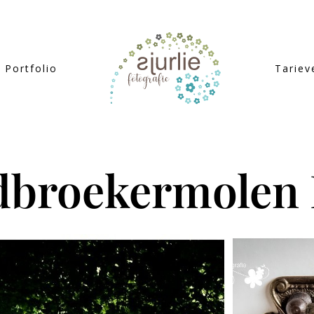
Portfolio
Tariev
dbroekermolen