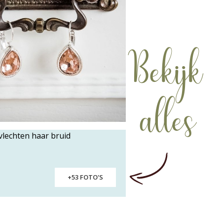
Bekijk
alles
+53 FOTO'S