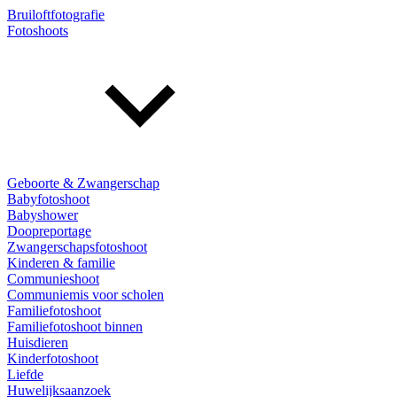
Bruiloftfotografie
Fotoshoots
Geboorte & Zwangerschap
Babyfotoshoot
Babyshower
Doopreportage
Zwangerschapsfotoshoot
Kinderen & familie
Communieshoot
Communiemis voor scholen
Familiefotoshoot
Familiefotoshoot binnen
Huisdieren
Kinderfotoshoot
Liefde
Huwelijksaanzoek