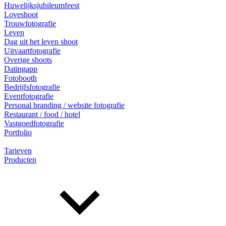
Huwelijksjubileumfeest
Loveshoot
Trouwfotografie
Leven
Dag uit het leven shoot
Uitvaartfotografie
Overige shoots
Datingapp
Fotobooth
Bedrijfsfotografie
Eventfotografie
Personal branding / website fotografie
Restaurant / food / hotel
Vastgoedfotografie
Portfolio
Tarieven
Producten