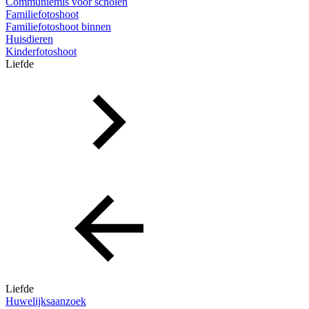
Communiemis voor scholen
Familiefotoshoot
Familiefotoshoot binnen
Huisdieren
Kinderfotoshoot
Liefde
Liefde
Huwelijksaanzoek