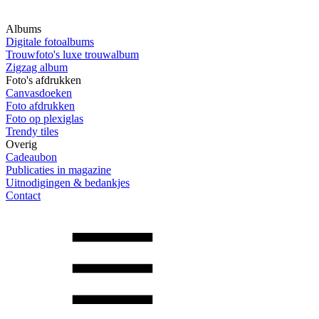
Albums
Digitale fotoalbums
Trouwfoto's luxe trouwalbum
Zigzag album
Foto's afdrukken
Canvasdoeken
Foto afdrukken
Foto op plexiglas
Trendy tiles
Overig
Cadeaubon
Publicaties in magazine
Uitnodigingen & bedankjes
Contact