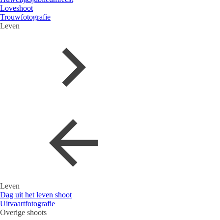
Loveshoot
Trouwfotografie
Leven
Leven
Dag uit het leven shoot
Uitvaartfotografie
Overige shoots