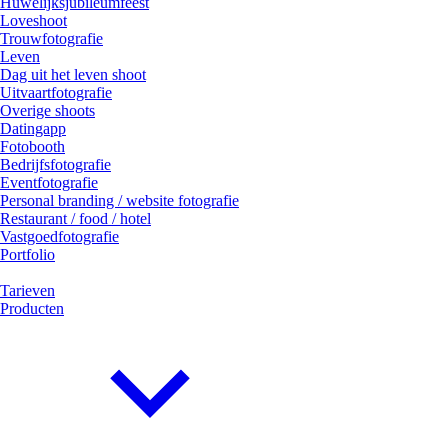
Huwelijksjubileumfeest
Loveshoot
Trouwfotografie
Leven
Dag uit het leven shoot
Uitvaartfotografie
Overige shoots
Datingapp
Fotobooth
Bedrijfsfotografie
Eventfotografie
Personal branding / website fotografie
Restaurant / food / hotel
Vastgoedfotografie
Portfolio
Tarieven
Producten