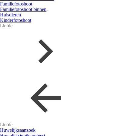
Familiefotoshoot
Familiefotoshoot binnen
Huisdieren
Kinderfotoshoot
Liefde
Liefde
Huwelijksaanzoek
Huwelijksjubileumfeest