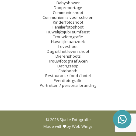
Babyshower
Doopreportage
Communieshoot
Communiemis voor scholen
Kinderfotoshoot
Familiefotoshoot
Huwelijksjubileumfeest
Trouwfotografie
Huwelijksaanzoek
Loveshoot
Dag uit het leven shoot
Dierenshoots
Trouwfotograaf Aken
Datingsapp
Fotobooth
Restaurant / food / hotel
Eventfotografie
Portretten / personal branding
© 2026 Sjurlie Fotografie
Made with
by Web Wings