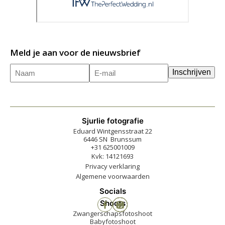
Meld je aan voor de nieuwsbrief
Naam
E-
(Vereist)
Inschrijven
mailadres
(Vereist)
Sjurlie fotografie
Eduard Wintgensstraat 22
6446 SN Brunssum
+31 625001009
Kvk: 14121693
Privacy verklaring
Algemene voorwaarden
Socials
Shoots
Zwangerschapsfotoshoot
Babyfotoshoot