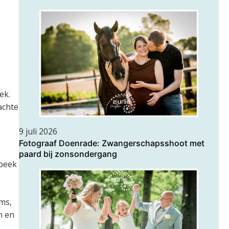
ek.
achte
9 juli 2026
Fotograaf Doenrade: Zwangerschapsshoot met
paard bij zonsondergang
 beek
ms,
n en