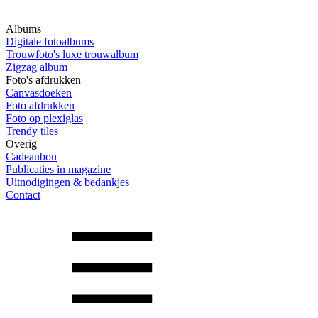
Albums
Digitale fotoalbums
Trouwfoto's luxe trouwalbum
Zigzag album
Foto's afdrukken
Canvasdoeken
Foto afdrukken
Foto op plexiglas
Trendy tiles
Overig
Cadeaubon
Publicaties in magazine
Uitnodigingen & bedankjes
Contact