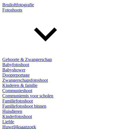
Bruiloftfotografie
Fotoshoots
Geboorte & Zwangerschap
Babyfotoshoot
Babyshower
Doopreportage
Zwangerschapsfotoshoot
Kinderen & familie
Communieshoot
Communiemis voor scholen
Familiefotoshoot
Familiefotoshoot binnen
Huisdieren
Kinderfotoshoot
Liefde
Huwelijksaanzoek