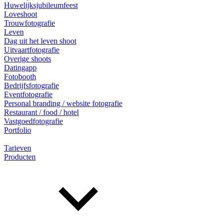
Huwelijksjubileumfeest
Loveshoot
Trouwfotografie
Leven
Dag uit het leven shoot
Uitvaartfotografie
Overige shoots
Datingapp
Fotobooth
Bedrijfsfotografie
Eventfotografie
Personal branding / website fotografie
Restaurant / food / hotel
Vastgoedfotografie
Portfolio
Tarieven
Producten