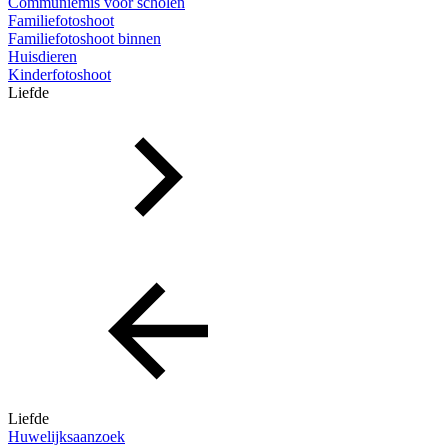
Communiemis voor scholen
Familiefotoshoot
Familiefotoshoot binnen
Huisdieren
Kinderfotoshoot
Liefde
Liefde
Huwelijksaanzoek