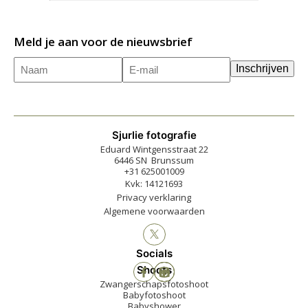
Meld je aan voor de nieuwsbrief
Naam
E-
(Vereist)
Inschrijven
mailadres
(Vereist)
Sjurlie fotografie
Eduard Wintgensstraat 22
6446 SN Brunssum
+31 625001009
Kvk: 14121693
Privacy verklaring
Algemene voorwaarden
Socials
Shoots
Zwangerschapsfotoshoot
Babyfotoshoot
Babyshower