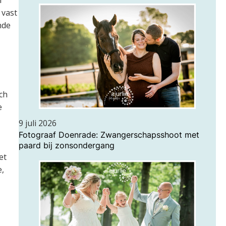
 vast
nde
ach
e
9 juli 2026
Fotograaf Doenrade: Zwangerschapsshoot met
paard bij zonsondergang
et
e,