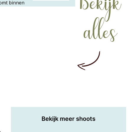
Bekijk
alles
Bekijk meer shoots
n