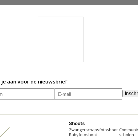
 je aan voor de nieuwsbrief
m
E-
(Vereist)
Inschr
mailadres
(Vereist)
Shoots
Zwangerschapsfotoshoot
Communie
Babyfotoshoot
scholen