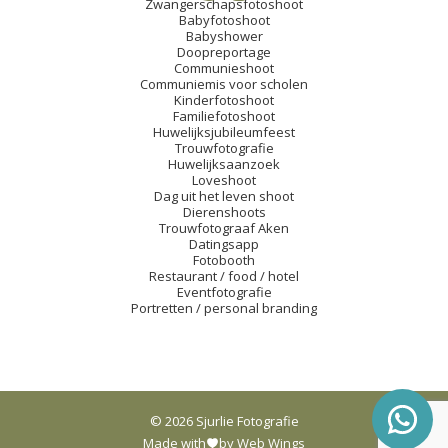
Zwangerschapsfotoshoot
Babyfotoshoot
Babyshower
Doopreportage
Communieshoot
Communiemis voor scholen
Kinderfotoshoot
Familiefotoshoot
Huwelijksjubileumfeest
Trouwfotografie
Huwelijksaanzoek
Loveshoot
Dag uit het leven shoot
Dierenshoots
Trouwfotograaf Aken
Datingsapp
Fotobooth
Restaurant / food / hotel
Eventfotografie
Portretten / personal branding
© 2026 Sjurlie Fotografie
Made with
by Web Wings