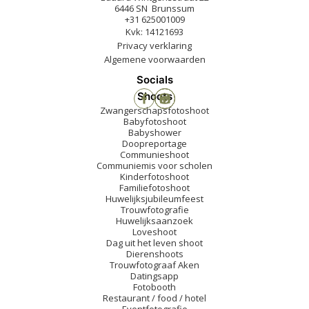
6446 SN Brunssum
+31 625001009
Kvk: 14121693
Privacy verklaring
Algemene voorwaarden
Socials
Shoots
Zwangerschapsfotoshoot
Babyfotoshoot
Babyshower
Doopreportage
Communieshoot
Communiemis voor scholen
Kinderfotoshoot
Familiefotoshoot
Huwelijksjubileumfeest
Trouwfotografie
Huwelijksaanzoek
Loveshoot
Dag uit het leven shoot
Dierenshoots
Trouwfotograaf Aken
Datingsapp
Fotobooth
Restaurant / food / hotel