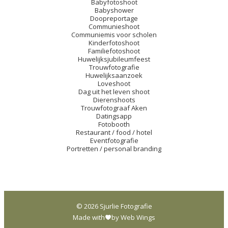
Babyfotoshoot
Babyshower
Doopreportage
Communieshoot
Communiemis voor scholen
Kinderfotoshoot
Familiefotoshoot
Huwelijksjubileumfeest
Trouwfotografie
Huwelijksaanzoek
Loveshoot
Dag uit het leven shoot
Dierenshoots
Trouwfotograaf Aken
Datingsapp
Fotobooth
Restaurant / food / hotel
Eventfotografie
Portretten / personal branding
© 2026 Sjurlie Fotografie
Made with
by Web Wings