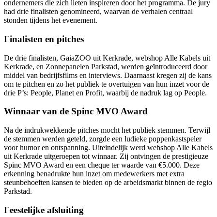
ondernemers die zich lieten inspireren door het programma. De jury
had drie finalisten genomineerd, waarvan de verhalen centraal
stonden tijdens het evenement.
Finalisten en pitches
De drie finalisten, GaiaZOO uit Kerkrade, webshop Alle Kabels uit
Kerkrade, en Zonnepanelen Parkstad, werden geïntroduceerd door
middel van bedrijfsfilms en interviews. Daarnaast kregen zij de kans
om te pitchen en zo het publiek te overtuigen van hun inzet voor de
drie P’s: People, Planet en Profit, waarbij de nadruk lag op People.
Winnaar van de Spinc MVO Award
Na de indrukwekkende pitches mocht het publiek stemmen. Terwijl
de stemmen werden geteld, zorgde een ludieke poppenkastspeler
voor humor en ontspanning. Uiteindelijk werd webshop Alle Kabels
uit Kerkrade uitgeroepen tot winnaar. Zij ontvingen de prestigieuze
Spinc MVO Award en een cheque ter waarde van €5.000. Deze
erkenning benadrukte hun inzet om medewerkers met extra
steunbehoeften kansen te bieden op de arbeidsmarkt binnen de regio
Parkstad.
Feestelijke afsluiting