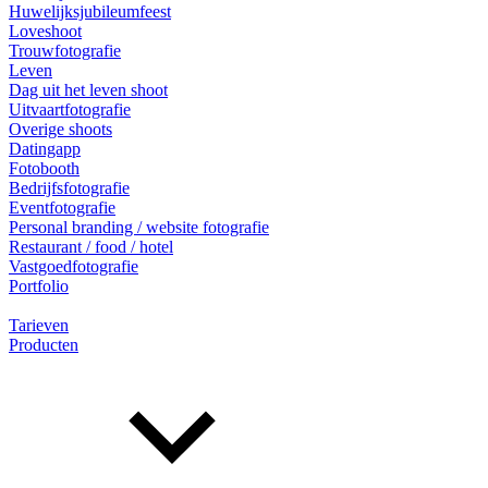
Huwelijksjubileumfeest
Loveshoot
Trouwfotografie
Leven
Dag uit het leven shoot
Uitvaartfotografie
Overige shoots
Datingapp
Fotobooth
Bedrijfsfotografie
Eventfotografie
Personal branding / website fotografie
Restaurant / food / hotel
Vastgoedfotografie
Portfolio
Tarieven
Producten