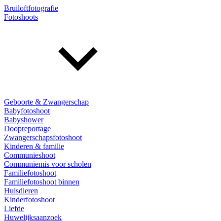
Bruiloftfotografie
Fotoshoots
Geboorte & Zwangerschap
Babyfotoshoot
Babyshower
Doopreportage
Zwangerschapsfotoshoot
Kinderen & familie
Communieshoot
Communiemis voor scholen
Familiefotoshoot
Familiefotoshoot binnen
Huisdieren
Kinderfotoshoot
Liefde
Huwelijksaanzoek